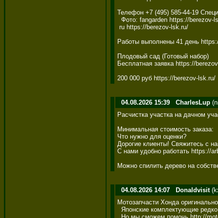
Телефон +7 (495) 585-44-19 Специ
  Фото: fangarden https://berezov-lsk
 ru https://berezov-lsk.ru/

Работы выполнены 41 день https://
Плодовый сад (Готовый набор) 

Бесплатная заявка https://berezov-l
200 000 руб https://berezov-lsk.ru/
04.08.2026 15:39
CharlesLup
(n
Расчистка участка на дачном участк
Минимальная стоимость заказа: 

Что нужно для оценки? 

Дорогие клиенты! Свяжитесь с нам
С нами удобно работать https://arb
Можно спилить дерево на собств
04.08.2026 14:07
Donaldvisit
(k
Мотозапчасти Хонда оригинальног
  Японские комплектующие редко 
  Но мы сможем помочь http://mot