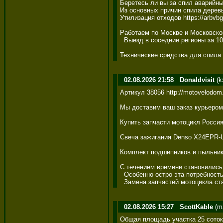
Беретесь ли вы за спил аварийны
Из основных причин спила деревь
Утилизация отходов https://arbvbg.r
Работаем по Москве и Московской о
  Выезд в соседние регионы за 100-
Технические средства для спила де
02.08.2026 21:58
Donaldvisit
(k
Артикул 38056 http://motovelodom
Мы доставим ваш заказ курьером 
Купить запчасти мотоцикл Россия 
Свеча зажигания Denso X24EPR-U9 
Комплект подшипников и пыльнико
С течением времени становились 
  Особенно остро эта потребность
  Замена запчастей мотоцикла ста
02.08.2026 15:27
ScottKable
(ma
Общая площадь участка 25 соток ht