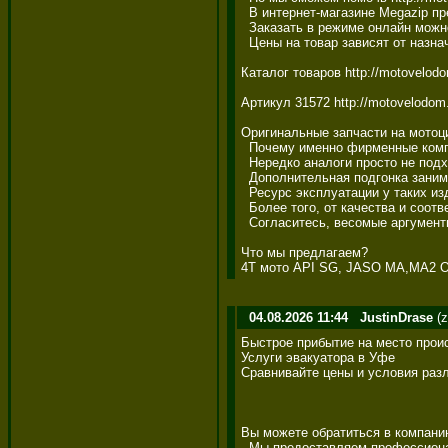
  В интернет-магазине Megazip пр
  Заказать в режиме онлайн можно
  Цены на товар зависят от назна
Каталог товаров http://motovelodo
Артикул 31572 http://motovelodom
Оригинальные запчасти на мотоци
  Почему именно фирменные компл
  Нередко аналоги просто не подх
  Дополнительная подгонка заним
  Ресурс эксплуатации у таких из
  Более того, от качества и соот
  Согласитесь, весомые аргумент
Что мы предлагаем? 

4T мото API SG, JASO MA,MA2 Объ
04.08.2026 11:44
JustinDrase
(z
Быстрое прибытие на место прои
Услуги эвакуатора в Уфе 

Сравнивайте цены и условия различн
Вы можете обратиться в компанию А
  Мы предоставляем профессиональ