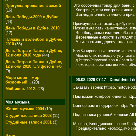
Это особенный товар для бани, с 
Прогулка-прощание с зимой
  Кострище, или костровая чаша, 
(16)
  Выглядит очень стильно и привле
День Победы-2009 в Дубне
(44)
Преимущества такой атрибутики: 

Нужно выбирать качественно исполн
День Победы в Дубне. 2010
  Все бондарные изделия обязател
(12)
  Деревянные емкости выглядят сти
Пляжный волейбол в Дубне.
  Альтернатива дереву  пластиковые
2010
(36)
День Петра и Павла в Дубне,
Комбинированные веники из веток 
12 июля 2010 года
(44)
  Можно с их помощью улучшить с
  д https://citywood.spb.ru/instrukci
День Петра и Павла в Дубне,
  Некоторые составы веников обла
12 июля 2010 г., 9 фото в ч-б
(9)
Море-море – мир
06.08.2026 07:17
Donaldvisit
(k
бездонный...
(20)
Заказать звонок https://motovelod
Май-июнь 2012.
(26)
Нам важен комфорт клиента http:/
Моя музыка
Баннер вам в подарочек https://mo
Живая музыка 2004
(10)
Подшипники рулевой колонки All B
Студийные записи 2002
(11)
Студийные записи 2001
(3)
Москва, Бесединское шоссе 9 https
  Предварительно необходимо согл
Вход