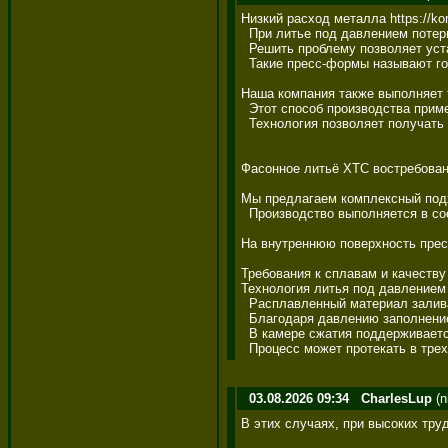
Низкий расход металла https://korp
  При литье под давлением потери
  Решить проблему позволяет уста
  Такие пресс-формы называют гор
Наша компания также выполняет то
  Этот способ производства приме
  Технология позволяет получать
Фасонное литьё ХТС востребовано 
Мы предлагаем комплексный подхо
  Производство выполняется в со
На внутреннюю поверхность пресс
Требования к сплавам и качеству
Технология литья под давлением 
  Расплавленный материал заливае
  Благодаря давлению заполнение
  В камере сжатия поддерживается
  Процесс может протекать в тре
03.08.2026 09:34
CharlesLup
(n
В этих случаях, при высоких трудо