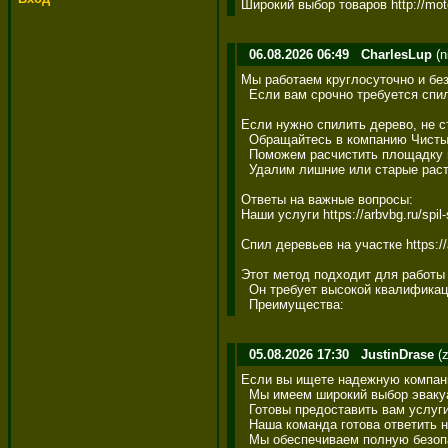
Широкий выбор товаров http://mot
06.08.2026 06:49
CharlesLup
(n
Мы работаем круглосуточно и без в
  Если вам срочно требуется спилит
Если нужно спилить дерево, не сто
  Обращайтесь в компанию Чистый 
  Поможем расчистить площадку под
  Удалим лишние или старые растени
Ответы на важные вопросы: 

Наши услуги https://arbvbg.ru/spil-s
Спил деревьев на участке https://a
Этот метод подходит для работы в
  Он требует высокой квалификаци
  Преимущества:
05.08.2026 17:30
JustinDrase
(z
Если вы ищете надежную компанию
  Мы имеем широкий выбор эвакуа
  Готовы предоставить вам услуги 
  Наша команда готова ответить на
  Мы обеспечиваем полную безопас