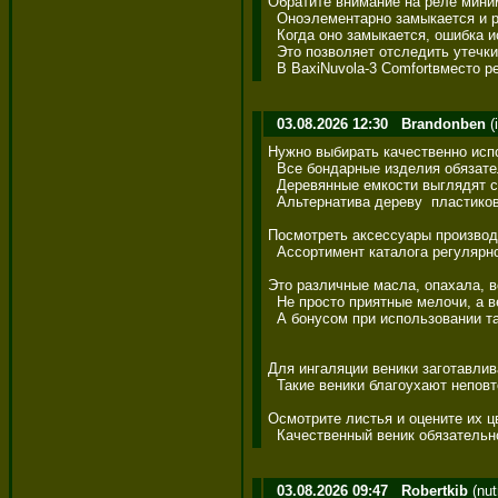
Обратите внимание на реле минима
  Оноэлементарно замыкается и ра
  Когда оно замыкается, ошибка и
  Это позволяет отследить утечки
  В BaxiNuvola-3 Comfortвместо 
03.08.2026 12:30
Brandonben
(
Нужно выбирать качественно испол
  Все бондарные изделия обязатель
  Деревянные емкости выглядят ст
  Альтернатива дереву  пластиковые
Посмотреть аксессуары производст
  Ассортимент каталога регулярно п
Это различные масла, опахала, вени
  Не просто приятные мелочи, а в
  А бонусом при использовании так
Для ингаляции веники заготавливаю
  Такие веники благоухают неповт
Осмотрите листья и оцените их цв
  Качественный веник обязательно 
03.08.2026 09:47
Robertkib
(nut