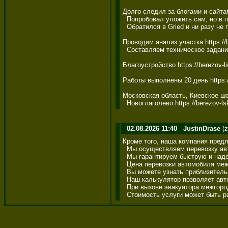
Долго следил за блогами и сайтам
  Попробовал уложить сам, но в п
  Обратился в Gried и ни разу не п
Проводим анализ участка https://be
  Составляем техническое задание
Благоустройство https://berezov-lsk
Работы выполнены 20 день https://
Московская область, Киевское шосс
  Новоглаголево https://berezov-lsk
02.08.2026 11:40
JustinDrase
(z
Кроме того, наша компания предла
  Мы осуществляем перевозку авто
  Мы гарантируем быструю и надеж
  Цена перевозки автомобиля межг
  Вы можете узнать приблизительн
  Наш калькулятор позволяет авто
  При вызове эвакуатора межгород
  Стоимость услуги может быть 