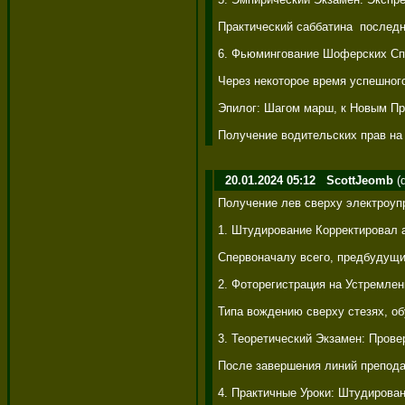
Практический саббатина  последн
6. Фьюмингование Шоферских Спр
Через некоторое время успешного
Эпилог: Шагом марш, к Новым Пр
Получение водительских прав на
20.01.2024 05:12
ScottJeomb
(
Получение лев сверху электроупр
1. Штудирование Корректировал а
Спервоначалу всего, предбудущи
2. Фоторегистрация на Устремлен
Типа вождению сверху стезях, о
3. Теоретический Экзамен: Провер
После завершения линий препода
4. Практичные Уроки: Штудирован