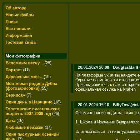
Об авторе
Новые файлы
Поиск
Все новости
Информация
Гостевая книга
Мои фотографии
Вспомним весну...
(28)
20.01.2024 20:08
DouglasMailt
Портрет
(11)
На платформе vk at вы найдете ev
Деревенька моя...
(19)
Скрытые возможности становятся до
Моя малая родина Дубна
Присоединяйтесь к нам и откройт
(фотозарисовки)
(55)
официальная ссылка на Kraken
Вернисаж
(7)
Один день в Царицино
(18)
20.01.2024 15:16
BillyTow
(ciot
Толстовские писательские
Фьюмингование водительских неп
встречи. 2007-2008 год
(26)
Дача
(16)
1. Школа и Изучение Выправлял: 
Любимые пейзажи
(37)
Элитный шассе  этто штудировани
Один пасмурный осенний
день.
(7)