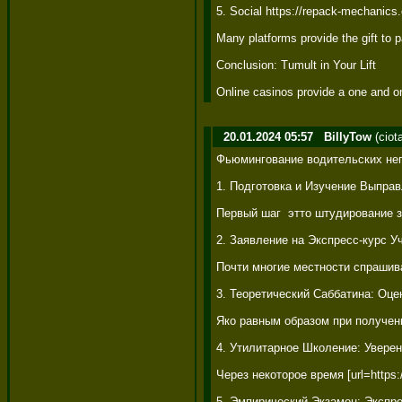
5. Social https://repack-mechanics
Many platforms provide the gift to 
Conclusion: Tumult in Your Lift 

Online casinos provide a one and on
20.01.2024 05:57
BillyTow
(ciot
Фьюмингование водительских неп
1. Подготовка и Изучение Выправ
Первый шаг  этто штудирование з
2. Заявление на Экспресс-курс У
Почти многие местности спрашива
3. Теоретический Саббатина: Оцен
Яко равным образом при получени
4. Утилитарное Школение: Уверенн
Через некоторое время [url=https
5. Эмпирический Экзамен: Экспре