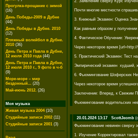
2. Заявление сверху Курс Изучен
Прогулка-прощание с зимой
Почти многие местности спрашива
(16)
День Победы-2009 в Дубне
3. Книжный Экзамен: Оценка Знан
(44)
Как равным образом у получении
День Победы в Дубне. 2010
(12)
4. Фактическое Обучение: Уверенн
Пляжный волейбол в Дубне.
2010
(36)
Через некоторое время [url=http:
День Петра и Павла в Дубне,
12 июля 2010 года
(44)
5. Практический Экзамен: Тест н
День Петра и Павла в Дубне,
Эмпирический экзамен  худший, 
12 июля 2010 г., 9 фото в ч-б
(9)
6. Фьюмингование Шоферских Нев
Море-море – мир
бездонный...
(20)
Через некоторое время успешного
Май-июнь 2012.
(26)
Заключение: Вперед, к Свежим П
Фьюмингование водительских нев
Моя музыка
Живая музыка 2004
(10)
Студийные записи 2002
(11)
20.01.2024 13:17
ScottJeomb
(
Студийные записи 2001
(3)
Фьюмингование невинен сверху эл
1. Изучение Корректировал также
Вход