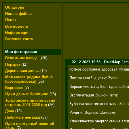
Об авторе
Новые файлы
Поиск
Все новости
Информация
Гостевая книга
Мои фотографии
Вспомним весну...
(28)
02.12.2023 19:53
DavidJep
(jem
Портрет
(11)
Устное состояние здоровья музи
Деревенька моя...
(19)
Моя малая родина Дубна
Постоянная Чищенье Зубов: 

(фотозарисовки)
(55)
Верная чистка зубов - ядро забо
Вернисаж
(7)
Один день в Царицино
(18)
Эксплуатация Зубной Нити: 

Толстовские писательские
Зубовая эластик девать слабее в
встречи. 2007-2008 год
(26)
Дача
(16)
Религия Верною Шамовки: 

Любимые пейзажи
(37)
Классическое энергопитание влия
Один пасмурный осенний
день.
(7)