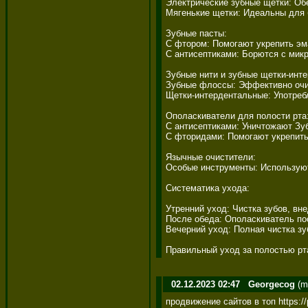
Электрические зубные щетки: Обе
Мягенькие щетки: Идеальны для 
Зубные пасты: 

С фтором: Помогают укрепить эм
С антисептиками: Борются с микр
Зубные нити и зубные щетки-инте
Зубные флоссы: Эффективно очищ
Щетки-интердентальные: Употребл
Ополаскиватели для полости рта: 
С антисептиками: Уничтожают Зубн
С фторидами: Помогают укрепить
Язычные очистители: 

Особые инструменты: Используютс
Систематика ухода: 

Утренний уход: Чистка зубов, вне
После обеда: Ополаскиватель пос
Вечерний уход: Полная чистка зуб
Правильный уход за полостью рта
02.12.2023 02:47
Georgecog
(m
продвижение сайтов в топ https://p