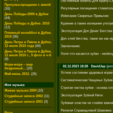
Постоянные Визиты для Врачу-Сто
Прогулка-прощание с зимой
Регулярные посещения стоматолога
(16)
День Победы-2009 в Дубне
Избегание Свирепых Привычек: 

(44)
Курение а также излишнее употре
День Победы в Дубне. 2010
(12)
Эксплуатация Доп Денег Бегства: 
Пляжный волейбол в Дубне.
2010
(36)
Доп хлеб бегства, такие же как 
День Петра и Павла в Дубне,
12 июля 2010 года
(44)
Заключение: 

День Петра и Павла в Дубне,
Холя что касается зубах - необхо
12 июля 2010 г., 9 фото в ч-б
(9)
Море-море – мир
02.12.2023 18:28
DavidJep
(jem
бездонный...
(20)
Устное состояние здоровья играе
Май-июнь 2012.
(26)
Сестиматическая Чищенье Зубов: 
Моя музыка
Строгая чистка зубов - основа х
Живая музыка 2004
(10)
Эксплуатация Зубной Нити: 

Студийные записи 2002
(11)
Студийные записи 2001
(3)
Зубовая эластик не слабее важна
Религия Справедливой Шамовки: 
Вход