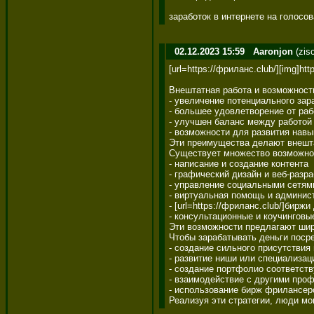
заработок в интернете на голосо
02.12.2023 15:59
Aaronjon
(zis
[url=https://фриланс.club/][img]http
Внештатная работа и возможност
- увеличение потенциального зара
- большее удовлетворение от рабо
- улучшен баланс между работой 
- возможности для развития навык
Эти преимущества делают внешт
Существует множество возможнос
- написание и создание контента 

- графический дизайн и веб-разраб
- управление социальными сетями
- виртуальная помощь и админист
- [url=https://фриланс.club/]биржи
- консультационные и коучинговые
Эти возможности предлагают шир
Чтобы зарабатывать деньги поср
- создание сильного присутствия
- развитие ниши или специализаци
- создание портфолио соответств
- взаимодействие с другими проф
- использование бирж фрилансеро
Реализуя эти стратегии, люди мо