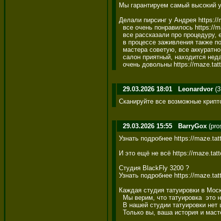
Мы гарантируем самый высокий уро
Делали пирсинг у Андрея https://ma
  все очень понравилось https://maz
  все рассказали про процедуру, ее
  в процессе заживления также под
  мастера советую, все аккуратно, 
  салон приятный, находится недал
  очень довольны https://maze.tatt
29.03.2026 18:01
Leonardvor
(3
Сканируйте все возможные крипт
29.03.2026 15:55
BarryGox
(pro
Узнать подробнее https://maze.tatto
И это ещё не всё https://maze.tatt
Студия BlackFly 3200 ? 

Узнать подробнее https://maze.tatto
Каждая студия татуировки в Москве
  Мы верим, что татуировка  это н
  В нашей студии татуировки нет ша
  Только вы, ваша история и масте