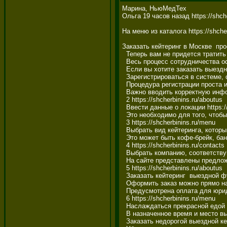
Марина, НьюМедТех 

Ольга 19 часов назад https://shche
На меню из каталога https://shcher
Заказать кейтеринг в Москве  пр
  Теперь вам не придется тратить
  Весь процесс сотрудничества ос
  Если вы хотите заказать выездн
  Зарегистрироваться в системе, с
  Процедура регистрации проста и 
  Важно вводить корректную информ
  2 https://shcherbinins.ru/aboutus

  Ввести данные о локации https://
  Это необходимо для того, чтобы
  3 https://shcherbinins.ru/menu

  Выбрать вид кейтеринга, который
  Это может быть кофе-брейк, банк
  4 https://shcherbinins.ru/contacts

  Выбрать компанию, соответству
  На сайте представлены предложе
  5 https://shcherbinins.ru/aboutus

  Заказать кейтеринг  выездной фу
  Оформить заказ можно прямо на с
  Предусмотрена оплата для юрид
  6 https://shcherbinins.ru/menu

  Наслаждаться прекрасной едой 
  В назначенное время и место вы
  Заказать недорогой выездной кей