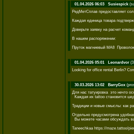
01.04.2026 06:03
Susiespick
(s
РедМетСплав предоставляет соли
Каждая единица товара подтверж
Доверьте заявку на расчет кома
В нашем распоряжении: 

Пруток магниевый МА8  Проволока
01.04.2026 05:01
Leonardvor
(3
Looking for office rental Berlin? Co
30.03.2026 13:02
BarryGox
(pro
Для нас татуировка  это нечто ос
  Каждая их tattoo становится шеде
Традиции и новые смыслы: как раз
Отдельно предусмотрена удобная з
  Вы можете часами обсуждать вар
Taneechkaa https://maze.tattoo/pier