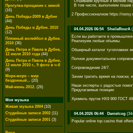
  Отшиваем крупные и мелкие парти
  В том числе, выполняем пошив из
Прогулка-прощание с зимой
(16)
2 Профессионализм https://norsy.r
День Победы-2009 в Дубне
(44)
День Победы в Дубне. 2010
04.04.2026 06:54
SheilaRourA
(
(12)
Если вы работаете в промышленно
Пляжный волейбол в Дубне.
Реализуем любые объемы. 

2010
(36)
День Петра и Павла в Дубне,
Обширный каталог тугоплавких ме
12 июля 2010 года
(44)
Полное документальное сопровож
День Петра и Павла в Дубне,
12 июля 2010 г., 9 фото в ч-б
Сопровождение 24/7. 

(9)
Море-море – мир
Зачем тратить время на поиски, е
бездонный...
(20)
Наши эксперты с радостью помогу
Май-июнь 2012.
(26)
Предлагаемые позиции: 

Хромель пруток НХ9 900 ГОСТ 49
Моя музыка
Живая музыка 2004
(10)
Студийные записи 2002
(11)
04.04.2026 06:44
Danielcog
(34
Студийные записи 2001
(3)
Popular online top casino that offe
Вход