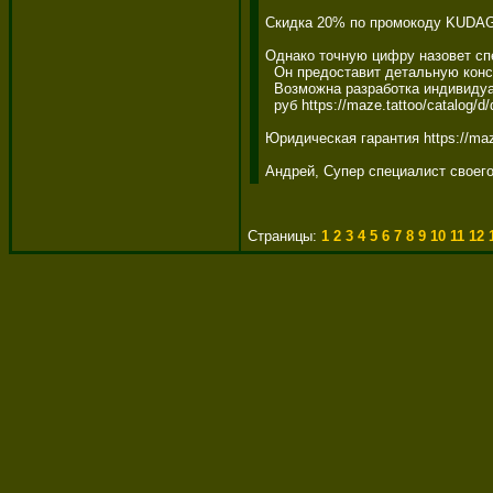
Скидка 20% по промокоду KUDAGO h
Однако точную цифру назовет спец
  Он предоставит детальную консул
  Возможна разработка индивидуал
  руб https://maze.tattoo/catalog/d/
Юридическая гарантия https://maze.
Андрей, Супер специалист своег
Страницы:
1
2
3
4
5
6
7
8
9
10
11
12