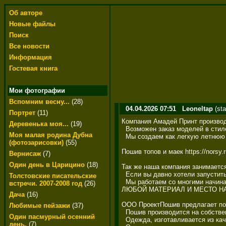
Об авторе
Новые файлы
Поиск
Все новости
Информация
Гостевая книга
Мои фотографии
Вспомним весну...
(28)
04.04.2026 07:51
Leoneltap
(sta
Портрет
(11)
Компания Амадей Принт производи
Деревенька моя...
(19)
  Возможен заказ моделей в стиле 
Моя малая родина Дубна
  Мы создаем как легкую летнюю 
(фотозарисовки)
(55)
Пошив топов и маек https://norsy.ru
Вернисаж
(7)
Один день в Царицино
(18)
Так же наша компания занимается
  Если вы давно хотели запустит
Толстовские писательские
  Мы работаем со многими начина
встречи. 2007-2008 год
(26)
ЛЮБОЙ МАТЕРИАЛ И МЕСТО НАНЕСЕ
Дача
(16)
ООО ПроектПошив предлагает поши
Любимые пейзажи
(37)
  Пошив производится на собствен
Один пасмурный осенний
  Одежда, изготавливается из кач
день.
(7)