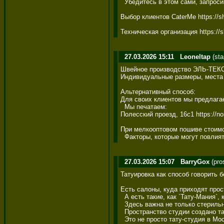
  Убедитесь в этом сами, запроси
Выбор клиентов CaterMe https://sh
Техническая организация https://s
27.03.2026 15:11
Leoneltap
(sta
Швейное производство ЭЛЬ-ТЕК
Индивидуальные размеры, места р
Альтернативный способ: 

Для своих клиентов мы предлагаем
  Мы печатаем: 

Полесский проезд, 16с1 https://nor
При мелкооптовом пошиве стоимос
  Факторы, которые могут повлият
27.03.2026 15:07
BarryGox
(pro
Татуировка как способ говорить без
Есть салоны, куда приходят просто
  А есть такие, как `Тату-Мания`,
  Здесь важна не только стерильнос
  Пространство студии создано та
  Это не просто тату-студия в Моск