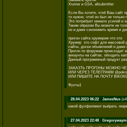
Xrumer и GSA, allsubmitter 

Если Вы хотите, чтоб Ваш сайт п
то нужно, чтоб он был не только
Это потребует немало усилий и з
Таким образом Вы можете не толь
но и даже сэкономить время и ден
прогон сайта хрумером что это 

Хрумер  это софт для массовой р
сайты, доски объявлений и даже 
Прогон по форумам происходит а
аккаунты на сайтах, обходить ка
Данный программный продукт раз
ЗАКАЗТЬ ПРОГОНЫ МОЖНО ЧЕР
ИЛИ ЧЕРЕЗ ТЕЛЕГРАММ @pokras
ИЛИ ПИШИТЕ НА ПОЧТУ BIKON7
Фухты1
28.04.2023 06:22
JamesNus
(s4
какой фулфилмент выбрать -марк
27.04.2023 22:48
Gregorywaym