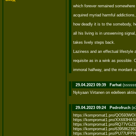
which forever remained somewhere
acquired myriad harmful addictions, 
how deadly it is to the somebody, h
all his living is in unswerving signa
takes lively steps back. 

Laziness and an effectual lifestyle 
requisite as in a wink as possible. 
immoral halfway, and the mordant aft
29.04.2023 09:39
Farhat
(sssss
Nykyaan Virtanen on edelleen aktiiv
29.04.2023 09:24
Pedrofruch
(e
https://kompromat1.pro/QO593W
https://kompromat1.pro/XX693HAS
https://kompromat1.pro/RQ77VGZ
https://kompromat1.pro/6395862383
https://kompromat1.pro/PU77UPP