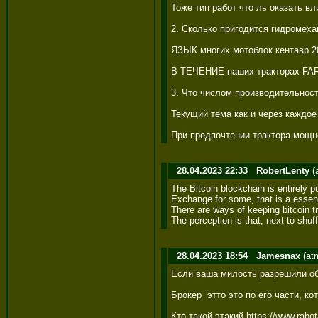
Тоже тип работ что ль оказать в
2. Сколько пригодится гидромеха
ЯЗЫК многих мотоблок кентавр 2
В ТЕЧЕНИЕ наших тракторах FARM
3. Что числом производительност
Текущий тема как и через каждое
При предпочтении трактора мощно
28.04.2023 22:33
RobertLenty
(
The Bitcoin blockchain is entirely p
Exchange for some, that is a essence
There are ways of keeping bitcoin t
The perception is that, next to shuf
28.04.2023 18:54
Jamesnax
(at
Если ваша милость разрешили обе
Брокер  этто это по его части, 
Кто такой этакий https://www.rabo