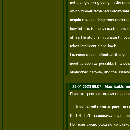
not a single living being, in the min
which forever remained somewhere in
acquired varied dangerous addiction
how fell it is to the character, how
all his life story is in constant moti
takes intelligent steps back. 

Laziness and an effectual lifestyle
need as soon as possible. In another
abandoned halfway, and the unsavour
29.04.2023 00:07
MauriceMoine
Покупка трактора  огромное рефи
1. Чтобы какой-никаких работ нео
В ТЕЧЕНИЕ первоначальную череда
Но через слово рождаются равно 