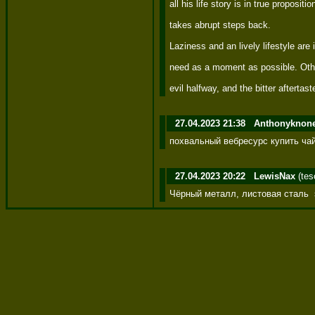
all his life story is in true proposi
takes abrupt steps back. 

Laziness and an lively lifestyle are
need as a moment as possible. Other
evil halfway, and the bitter afterta
27.04.2023 21:38
Anthonyknon
похвальный вебресурс купить ча
27.04.2023 20:22
LewisNax
(tes
Чёрный металл, листовая сталь  