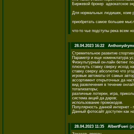
Биржевой брокер  адвокатское э
Для нормальных людишек, коие ре
приобретать самое большее мысл
что-то чье подступы река всем н
28.04.2023 16:22
Anthonydrym
Стремительное развитие спортивн
Параметр и еще номенклатура усл
Физкультурный он-лайн бетинг п
плюхнуть ставку сверху исход на 
ставку сверху абсолютно что угод
игровые автоматы от самых автор
ассортимент открыточных да наст
вид развлечения в течение онлай
тотализаторы; 

различные лотереи, игра, приколы;
система акций да даров; 

использование промокодов. 

Популярность данной интернет - 
Данный фотосайт доступен как н
28.04.2023 11:35
AlbertFueri
(po
Заказать прогон 
