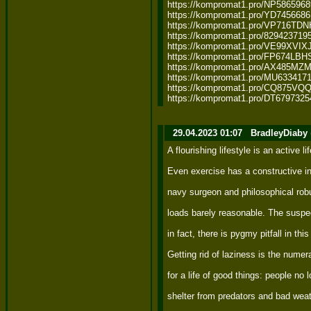
https://kompromat1.pro/NP5865968
https://kompromat1.pro/YD7456686
https://kompromat1.pro/VP716TD
https://kompromat1.pro/8294237195
https://kompromat1.pro/VE99XVIX
https://kompromat1.pro/FP674LB
https://kompromat1.pro/AX485MZ
https://kompromat1.pro/MU6334171
https://kompromat1.pro/CQ875V
https://kompromat1.pro/DT6797325
29.04.2023 01:07
BradleyDiaby
A flourishing lifestyle is an active l
Even exercise has a constructive in
navy surgeon and philosophical ro
loads barely reasonable. The suspect
in fact, there is pygmy pitfall in thi
Getting rid of laziness is the nume
for a life of good things: people no 
shelter from predators and bad weath