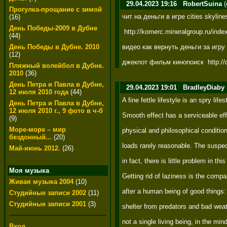
29.04.2023 19:16
RobertSuina
(
Прогулка-прощание с зимой
чит на деньги в игре cities skyl
(16)
День Победы-2009 в Дубне
 http://komerc.mineralgroup.ru/in
(44)
видео как вернуть деньги за игру
День Победы в Дубне. 2010
(12)
джекпот фильм кинопоиск  http://d
Пляжный волейбол в Дубне.
2010
(36)
День Петра и Павла в Дубне,
29.04.2023 19:01
BradleyDiaby
12 июля 2010 года
(44)
A fine fettle lifestyle is an spry life
День Петра и Павла в Дубне,
12 июля 2010 г., 9 фото в ч-б
Smooth effect has a serviceable eff
(9)
Море-море – мир
physical and philosophical condition
бездонный...
(20)
loads rarely reasonable. The suspec
Май-июнь 2012.
(26)
in fact, there is little problem in th
Моя музыка
Getting rid of laziness is the comp
Живая музыка 2004
(10)
after a human being of good things: p
Студийные записи 2002
(11)
Студийные записи 2001
(3)
shelter from predators and bad weath
not a single living being, in the min
Вход