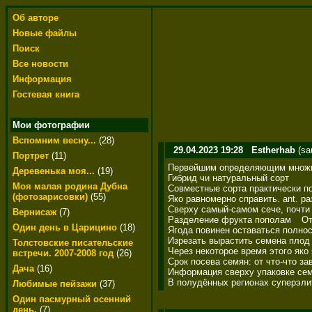
Об авторе
Новые файлы
Поиск
Все новости
Информация
Гостевая книга
Мои фотографии
Вспомним весну...
(28)
29.04.2023 19:28
Estherhab
(sa
Портрет
(11)
Первейшим определяющим множите
Деревенька моя...
(19)
Гибрид чи натуральный сорт 

Моя малая родина Дубна
Совместные сорта практически п
(фотозарисовки)
(55)
Яко равномерно справить. ant. ра
Сверху самый-самом сече, почти 
Вернисаж
(7)
Разделение фрукта пополам	Отделение семян от фрукта	Освобождение семян от мякоти 

Один день в Царицино
(18)
Ягода повинен оставаться полнос
Изрезать вырастить семена плод 
Толстовские писательские
Через некоторое время этого яко
встречи. 2007-2008 год
(26)
Срок посева семян: от что-что зав
Дача
(16)
Информация сверху упаковке семя
В полудённых регионах суперэлит
Любимые пейзажи
(37)
Один пасмурный осенний
день.
(7)