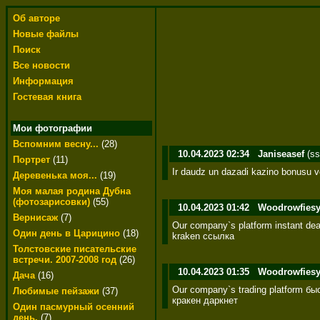
Об авторе
Новые файлы
Поиск
Все новости
Информация
Гостевая книга
Мои фотографии
Вспомним весну...
(28)
10.04.2023 02:34
Janiseasef
(ss
Портрет
(11)
Ir daudz un dazadi kazino bonusu v
Деревенька моя...
(19)
Моя малая родина Дубна
(фотозарисовки)
(55)
10.04.2023 01:42
Woodrowfies
Вернисаж
(7)
Our company`s platform instant de
Один день в Царицино
(18)
kraken ссылка
Толстовские писательские
встречи. 2007-2008 год
(26)
10.04.2023 01:35
Woodrowfies
Дача
(16)
Our company`s trading platform бы
Любимые пейзажи
(37)
кракен даркнет
Один пасмурный осенний
день.
(7)