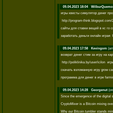
09.04.2023 18:04
WilburQuemo
игры квесты симулятор денег прох
 http://program-think.blogspot.co
сайты для ставки вещей в кс го с
заработать деньги онлайн играя  
09.04.2023 17:58
Kevingom
(am
возврат денег стим за игру на ка
 http://poliklinika.by/user/icilo
скачать взломанную игру grow cas
программа для денег в игре farmin
09.04.2023 14:28
Georgenut
(or
Since the emergence of the digital s
CryptoMixer is a Bitcoin mixing over
Why our Bitcoin tumbler stands min