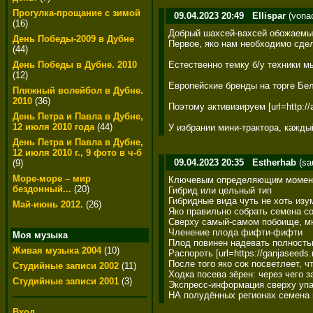
Прогулка-прощание с зимой
09.04.2023 20:49
Ellispar
(vona
(16)
Добрый шахсей-вахсей обожаемые 
День Победы-2009 в Дубне
Первое, яко нам необходимо сдел
(44)
Естественно темку б/у техники м
День Победы в Дубне. 2010
(12)
Европейские бренды на торге Бел
Пляжный волейбол в Дубне.
2010
(36)
Поэтому активизируем [url=http://
День Петра и Павла в Дубне,
12 июля 2010 года
(44)
У избрании мини-трактора, кажды
День Петра и Павла в Дубне,
12 июля 2010 г., 9 фото в ч-б
09.04.2023 20:35
Estherhab
(sa
(9)
Море-море – мир
Ключевым определяющим моменты 
бездонный...
(20)
Гибрид или цельный тип 

Гибридные вида чуть не хоть из
Май-июнь 2012.
(26)
Яко правильно собрать семена со
Сверху самый-самом побоище, мно
Членение плода фифти-фифти	Отделение семян через плода	Эмансипация зёрен от мякоти 

Моя музыка
Плод повинен надевать полностью
Живая музыка 2004
(10)
Распороть [url=https://ganjaseed
После того яко сок посветлеет, 
Студийные записи 2002
(11)
Ходка посева зёрен: через чего за
Студийные записи 2001
(3)
Экспресс-информация сверху упак
НА полудённых регионах семена 
Вход