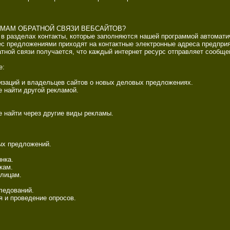
МАМ ОБРАТНОЙ СВЯЗИ ВЕБСАЙТОВ? 

в разделах контакты, которые заполняются нашей программой автоматичес
с предложениями приходят на контактные электронные адреса предприят
ной связи получается, что каждый интернет ресурс отправляет сообщен
: 

заций и владельцев сайтов о новых деловых предложениях. 

 найти другой рекламой. 

 найти через другие виды рекламы. 

х предложений. 

ка. 

ам. 

ицам. 

едований. 

 и проведение опросов. 
