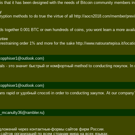
is that it has been designed with the needs of Bitcoin community members in m
 

ption methods to do true the virtue of all http://aocn2018.com/member/preview.
 together 0.001 BTC or own hundreds of coins, you wont learn a more availabl
ntee 

 restraining order 1% and more for the sake http://www.natourartepisa.it/loc
topphiser1@outlook.com)
ls - это значит быстрый or комфортный method to conducting покупок. In 
topphiser1@outlook.com)
ans rapid or удобный способ in order to conducting закупок. At our comp
_mcanulty36@rambler.ru)
ложений через контактные-формы сайтов фирм России.  

айтов организаций по всем странам мира на всех языках.  
