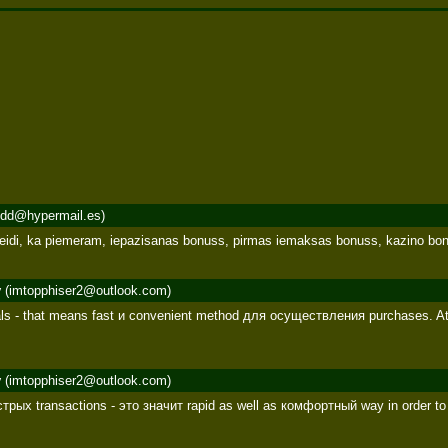
dd@hypermail.es)
eidi, ka piemeram, iepazisanas bonuss, pirmas iemaksas bonuss, kazino bonu
y
(imtopphiser2@outlook.com)
als - that means fast и convenient method для осуществления purchases. At
y
(imtopphiser2@outlook.com)
стрых transactions - это значит rapid as well as комфортный way in order