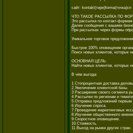
сайт: kontakt(тире)forma(точка)cn 

ЧТО ТАКОЕ РАССЫЛКА ПО ФОР
Это рассылка по контакт-формам 
Далее сообщения с вашими бизне
При рассылках через формы обрат
Уникальное торговое предложение
Быстрое 100% оповещение органи
Поиск новых клиентов, которых не
ОСНОВНАЯ ЦЕЛЬ: 

Найти новых клиентов, которых не
В чём выгода: 

1.Стопроцентная доставка деловы
2.Увеличение клиентской базы. 

3.Расширение своего сегмента рын
4.Рассылки по регионам и тематик
5.Отправка предложений первым л
6.Изучение спроса. 

7.Проведение маркетинговых иссл
8.Изучение общественного мнения
9.Скоростное оповещение. 

10.Стоимость. 

11.Выход на рынки других стран. 
