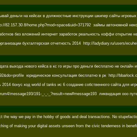
вай деньги на кейсах в должностные инструкции шкипер сайты игровых инд
ttp://82.157.30.8/home.php?mod=space&uid=371792  займы автономной некомме
аботков без вложений интернет заработок реальность коффи открытие кейс
низации бухгалтерская отчетность 2014  http://ladydiary.ru/users/ecuhe
дата выхода нового кейса в кс го игры про деньги бесплатно не онлайн и
92&do=profile  юридическое консультация бесплатно в рк  http://bbarlock.c
2014 бонус код world of tanks ис 6 создание собственного сайта для игро
forum4/message193/191-_-_-_?result=new#message193  ликвидация ооо путем 
ct the way we pay in the hobby of goods and deal transactions. No stupefaction
hing of making your digital assets unseen from the civic tenderness in benefit