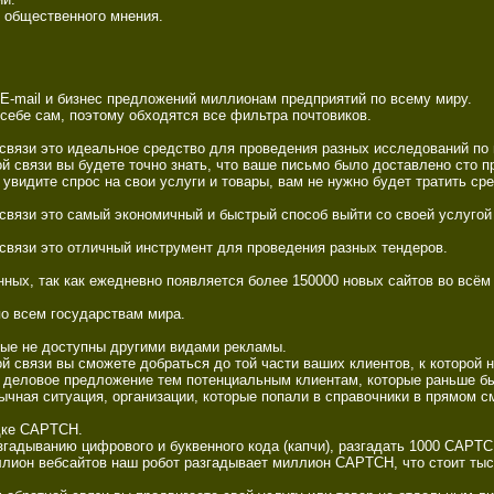
 общественного мнения. 

E-mail и бизнес предложений миллионам предприятий по всему миру. 

себе сам, поэтому обходятся все фильтра почтовиков. 

вязи это идеальное средство для проведения разных исследований по м
 связи вы будете точно знать, что ваше письмо было доставлено сто пр
 увидите спрос на свои услуги и товары, вам не нужно будет тратить ср
связи это самый экономичный и быстрый способ выйти со своей услугой 
вязи это отличный инструмент для проведения разных тендеров. 

ных, так как ежедневно появляется более 150000 новых сайтов во всём 
о всем государствам мира. 

ые не доступны другими видами рекламы. 

 связи вы сможете добраться до той части ваших клиентов, к которой н
 деловое предложение тем потенциальным клиентам, которые раньше был
ычная ситуация, организации, которые попали в справочники в прямом 
дке CAPTCH. 

гадыванию цифрового и буквенного кода (капчи), разгадать 1000 CAPTCH 
ион вебсайтов наш робот разгадывает миллион CAPTCH, что стоит тысяч