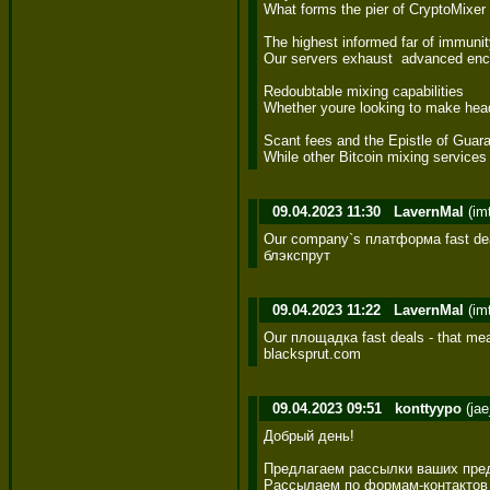
What forms the pier of CryptoMixer 
The highest informed far of immunity
Our servers exhaust  advanced encry
Redoubtable mixing capabilities 

Whether youre looking to make heads
Scant fees and the Epistle of Guara
While other Bitcoin mixing services
09.04.2023 11:30
LavernMal
(im
Our company`s платформа fast dea
блэкспрут
09.04.2023 11:22
LavernMal
(im
Our площадка fast deals - that me
blacksprut.com
09.04.2023 09:51
konttyypo
(jae
Добрый день! 

Предлагаем рассылки ваших пред
Рассылаем по формам-контактов с