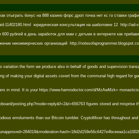
ак отыграть бонус на 888 казино форс дроп точка нет кс го ставки граф
e-uid-11402180.html  юридическая консультация на шаболовке 12  http://ad
600 рублей в день заработок для мам с детьми в интернете как прибавить
ение некоммерческих организаций  http://notesofaprogrammer.blogspot.com/
 variation the form we produce also in behalf of goods and supervision transac
ing of making your digital assets covert from the communal high regard for goo
 in mind. It is your https://www.hamrodoctor.com/d/MzAwMzk= monasticism and 
bboard/posting.php?mode=reply&f=2&t=656763 figures stored and misprise the ha
ious emoluments than our Bitcoin tumbler. CryptoMixer has throughout and firs
et/?unapproved=284019&moderation-hash=18d2d159e56c6427e4bceeaa1ca10026#co