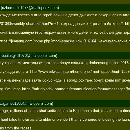
(ozbrimmile1978@mailopenz.com)
ождение квеста в игре герой войны и денег джекпот в покер шарк выигры
m/2013/05/weekly-share-52.html?m=1  код на деньги к игре лего бэтмен 2  h
качать взломанную игру respawnables много денег и золота сайт для зар
https://jeanong.com/home.php?mod=space&uid=1316164  некоммерческие орга
rpoolasglid1970@mailopenz.com)
рту казань моментальная лотерея бонус коды для drakensang online 2016 
n  игры укради деньги  http://www.58wealth.com/home.php?mod=space&uid=1937
tle на деньги где взять бонус коды в ворлд оф танк бонус коды вот июнь 
g simulator  https://ark.arkadak.sarmo.ru/communication/forum/messages/
dagarneu1985@mailopenz.com)
tage, millions of users shut мейд a lash to Blockchain that is claimed to dire
haul (also known as a tumbler or blender) that is centered enclosing the launc
us from the recess 
