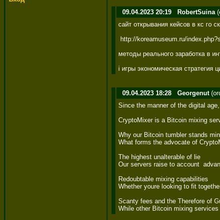
09.04.2023 20:19
RobertSuina
(
сайт открывания кейсов в кс го 
 http://koreamuseum.ru/index.php?
методы реального заработка в инт
i игры экономическая стратегия ци
09.04.2023 18:28
Georgenut
(or
Since the manner of the digital age,
CryptoMixer is a Bitcoin mixing serv
Why our Bitcoin tumbler stands min
What forms the advocate of CryptoMi
The highest unalterable of lie 

Our servers raise to account  advan
Redoubtable mixing capabilities 

Whether youre looking to fit togeth
Scanty fees and the Therefore of Gu
While other Bitcoin mixing servic