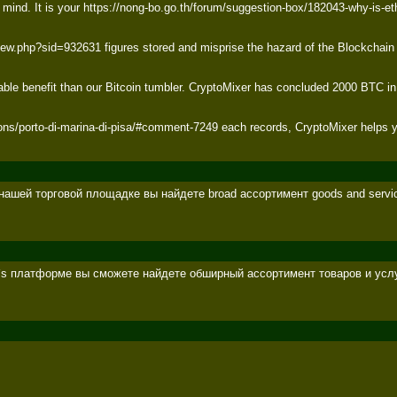
ind. It is your https://nong-bo.go.th/forum/suggestion-box/182043-why-is-ethe
php?sid=932631 figures stored and misprise the hazard of the Blockchain analy
e benefit than our Bitcoin tumbler. CryptoMixer has concluded 2000 BTC in it
ations/porto-di-marina-di-pisa/#comment-7249 each records, CryptoMixer helps
нашей торговой площадке вы найдете broad ассортимент goods and services
any`s платформе вы сможете найдете обширный ассортимент товаров и услуг