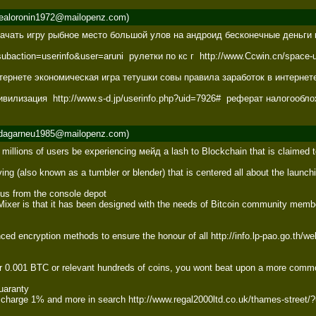
ealoronin1972@mailopenz.com)
скачать игру рыбное место большой улов на андроид бесконечные деньги к
subaction=userinfo&user=aruni  рулетки по кс г  http://www.Ccwin.cn/spac
ернете экономическая игра тетушки совы правила заработок в интернете 
вилизация  http://www.s-d.jp/userinfo.php?uid=7926#  реферат налогооблож
dagarneu1985@mailopenz.com)
 millions of users be experiencing мейд a lash to Blockchain that is claimed to
ing (also known as a tumbler or blender) that is centered all about the launch
us from the console depot 

xer is that it has been designed with the needs of Bitcoin community members
ced encryption methods to ensure the honour of all http://info.lp-pao.go.th/we
er 0.001 BTC or relevant hundreds of coins, you wont beat upon a more commod
aranty 

es charge 1% and more in search http://www.regal2000ltd.co.uk/thames-stre