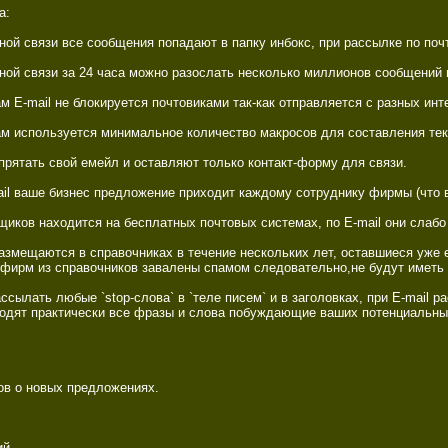
: 

ой связи все сообщения попадают в папку инбокс, при рассылке по поч
ой связи за 24 часа можно разослать несколько миллионов сообщений в 
м E-mail не блокируется почтовиками так-как отправляется с разных инте
м используется минимальное количество макросов для составления текс
прятать свой емейл и оставляют только контакт-форму для связи. 

ail ваше бизнес предложение приходит каждому сотруднику фирмы (что в
иков находится на бесплатных почтовых системах, по E-mail они слабо
азмещаются в справочниках в течение нескольких лет, оставшиеся уже е
 фирм из справочников завалены спамом следовательно,не будут иметь 
ссылать любые `stop-слова` в `теле писем` и в заголовках, при E-mail 
ходят практически все фразы и слова побуждающие ваших потенциальных
в о новых предложениях. 

. 
