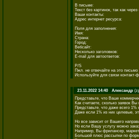
В письме: 

Текст без картинок, так как через
Ваши контакты: 

Адрес интернет ресурса: 

Поля для заполнения: 

Имя: 

Страна: 

Город: 

Вебсайт: 

Несколько заголовков: 

E-mail для автоответов: 

P/S 

Пжл. не отвечайте на это письмо 
Используйте для связи контакт-фо
23.11.2022 14:40
Александр
(z
Представьте, что Ваше коммерче
Как считаете, сколько заявок Вы 
Представьте, что даже всего 1% 
Даже если 1% из них целевые, эт
Но все зависит от Вашего направ
Но если Вашу услугу можно заказ
Например, Вы фрилансер, маркето
Большой плюс рассылки по форма