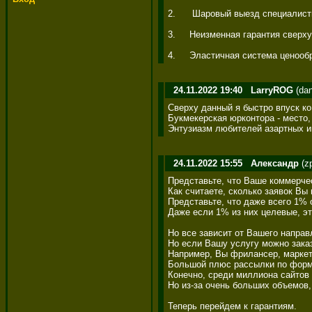
2.      Шаровый выезд специалис
3.     Неизменная гарантия свер
4.     Эластичная система ценоо
24.11.2022 19:40
LarryROG
(dan
Сверху данный я быстро впуск ко
Букмекерская юрконтора - место,
Энтузиазм любителей азартных иг
24.11.2022 15:55
Александр
(z
Представьте, что Ваше коммерче
Как считаете, сколько заявок Вы 
Представьте, что даже всего 1% 
Даже если 1% из них целевые, эт
Но все зависит от Вашего направ
Но если Вашу услугу можно заказ
Например, Вы фрилансер, маркето
Большой плюс рассылки по форма
Конечно, среди миллиона сайтов 
Но из-за очень больших объемов,
Теперь перейдем к гарантиям. 
