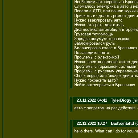
Необходим автосервисы в Бронни
Сломалось электрика в авто и не
Попали в ДТП, или пошли жучки и
Приехать и сделать ремонт двига
Нужно эвакуировать авто 

Нужно отогреть двигатель 

Диагностика автомобиля в Бронни
Грузовая техпомощь 

Зарядка аккумулятора выезд 

Заблокировался руль 

Балансировка колес в Бронницах 
Не заводится авто 

Проблемы с электрикой 

Нужно восстановление литых диск
Проблемы с тормозной системой 

Проблемы с рулевым управлением
Check engine или `значок двигател
Нужно покрасить авто? 

Найти автосервисы в Бронницах
23.11.2022 04:42
TylerDiogy
(ni
авто с запретом на рег действия 
22.11.2022 10:27
BadSantaltd
(
hello there. What can i do for you h