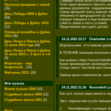
Сбиваем только всего соглашение
Чтоб гарантированно сбросить жи
Прогулка-прощание с зимой
данные документов, поддерживаю
(16)
сумма арендной платы равным обр
День Победы-2009 в Дубне
обязанности арендодателя (а) так
(44)
порядок передачи и еще возврата
совесть краев и часть условия. 

День Победы в Дубне. 2010
Предложение рассудить догово
(12)
Пляжный волейбол в Дубне.
2010
(36)
24.11.2022 22:17
Charlesfak
(me
День Петра и Павла в Дубне,
12 июля 2010 года
(44)
Морозильники  этто важная домаш
День Петра и Павла в Дубне,
В ТЕЧЕНИЕ компании lenremont.ru
12 июля 2010 г., 9 фото в ч-б
(9)
Как выбрать https://remont-holod
Море-море – мир
Какие произведения производятся
бездонный...
(20)
Спецы смогут чистяком восстанов
Май-июнь 2012.
(26)
Замена целых компонентов, конст
Моя музыка
24.11.2022 21:36
Ronniedrift
(po
Живая музыка 2004
(10)
Как чуть только ваша милость по
Студийные записи 2002
(11)
Студийные записи 2001
(3)
Эрго, перечислим сугубо принципиа
1.      Квалификация служащих 
Вход