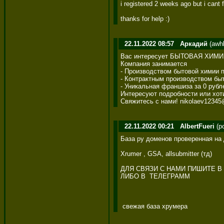
i registered 2 weeks ago but i cant 
thanks for help :)
22.11.2022 08:57
Аркадий
(awhl
Вас интересует БЫТОВАЯ ХИМИЯ
Компания занимается 

- Производством бытовой химии 
- Контрактным производством бы
- Уникальная франшиза за 0 рубл
Интересуют подробности или хотит
Свяжитесь с нами! nikolaev12345@
22.11.2022 00:21
AlbertFueri
(po
База ру доменов проверенная на д
Xrumer , GSA, allsubmitter (тд)  

ДЛЯ СВЯЗИ С НАМИ ПИШИТЕ В 
ЛИБО В  ТЕЛЕГРАММ   

 свежая база хрумера