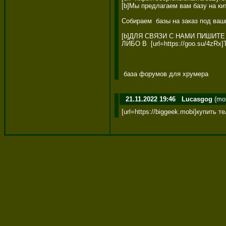
[b]Мы предлагаем вам базу на ки
Собираем  базы на заказ под ваши
[b]ДЛЯ СВЯЗИ С НАМИ ПИШИТЕ В С
ЛИБО В  [url=https://goo.su/4zRx]Т
 база форумов для хрумера
21.11.2022 19:46
Lucasgog
(moh
[url=https://biggeek.mobi]купить т