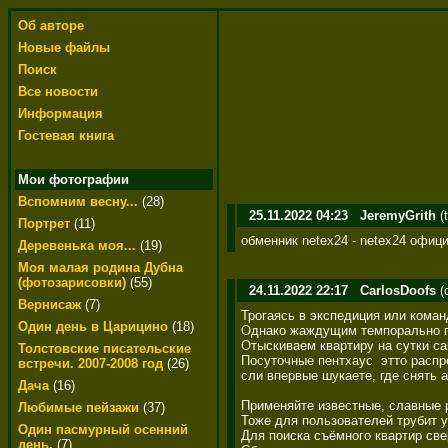
Об авторе
Новые файлы
Поиск
Все новости
Информация
Гостевая книга
Мои фотографии
Вспомним весну...
(28)
25.11.2022 04:23
JeremyGrith
(
Портрет
(11)
обменник netex24 - netex24 офиц
Деревенька моя...
(19)
Моя малая родина Дубна
(фотозарисовки)
(55)
24.11.2022 22:17
CarlosDoofs
(
Вернисаж
(7)
Трогаясь в экспедиция или кома
Один день в Царицино
(18)
Однако жаждущим темпорально по
Отыскиваем квартиру на сутки са
Толстовские писательские
Посуточные пентхаус  этто распр
встречи. 2007-2008 год
(26)
сли впервые шукаете, где снять 
Дача
(16)
Применяйте известные, славные 
Любимые пейзажи
(37)
Тоже для пользователей трубит у
Один пасмурный осенний
Для поиска съёмного квартир све
день.
(7)