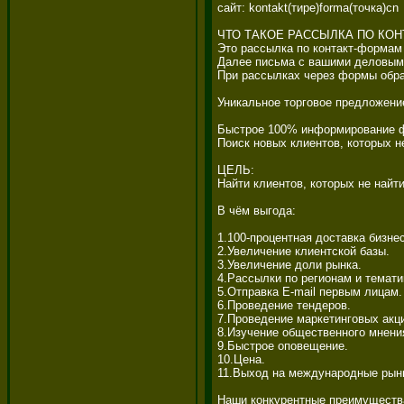
сайт: kontakt(тире)forma(точка)cn 

ЧТО ТАКОЕ РАССЫЛКА ПО КОН
Это рассылка по контакт-формам 
Далее письма с вашими деловыми
При рассылках через формы обрат
Уникальное торговое предложение
Быстрое 100% информирование фи
Поиск новых клиентов, которых н
ЦЕЛЬ: 

Найти клиентов, которых не найт
В чём выгода: 

1.100-процентная доставка бизнес
2.Увеличение клиентской базы. 

3.Увеличение доли рынка. 

4.Рассылки по регионам и тематик
5.Отправка E-mail первым лицам. 
6.Проведение тендеров. 

7.Проведение маркетинговых акций
8.Изучение общественного мнения
9.Быстрое оповещение. 

10.Цена. 

11.Выход на международные рынки
Наши конкурентные преимущества