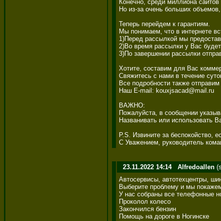
Конечно, среди миллиона сайтов 
Но из-за очень больших объемов,
Теперь перейдем к гарантиям. 

Мы понимаем, что в интернете вс
1)Перед рассылкой мы предостав
2)Во время рассылки у Вас будет
3)По завершении рассылки отпра
Хотите, составим для Вас коммер
Свяжитесь с нами в течение суто
Все подробности также отправим 
Наш E-mail: kouxjsacad@mail.ru 

ВАЖНО: 

Пожалуйста, в сообщении указыва
Названивать или использовать Ва
P.S. Извините за беспокойство, е
С Уважением, руководитель коман
23.11.2022 14:14
Alfredoallen
(
Автосервисы, автотехцентры, шин
Выберите проблему и мы покажем 
У нас собраны все телефонные но
Проколол колесо 

Закончился бензин 

Помощь на дороге в Ногинске 
