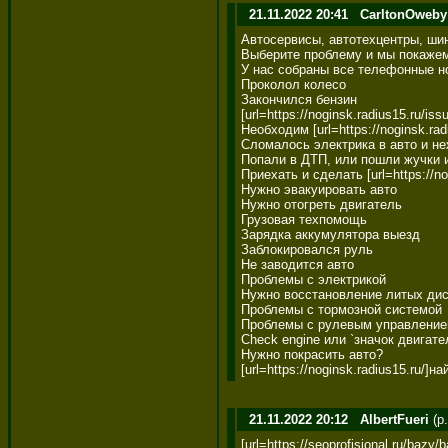
21.11.2022 20:41
CarltonOweby
Автосервисы, автотехцентры, шин
Выберите проблему и мы покажем 
У нас собраны все телефонные номе
Проколол колесо 

Закончился бензин 

[url=https://noginsk.radius15.ru/is
Необходим [url=https://noginsk.radi
Сломалось электрика в авто и нежен
Попали в ДТП, или пошли жучки и а
Приехать и сделать [url=https://no
Нужно эвакуировать авто 

Нужно отогреть двигатель 

Грузовая техпомощь 

Зарядка аккумулятора выезд 

Заблокировался руль 

Не заводится авто 

Проблемы с электрикой 

Нужно восстановление литых диск
Проблемы с тормозной системой 

Проблемы с рулевым управлением
Check engine или `значок двигател
Нужно покрасить авто? 

[url=https://noginsk.radius15.ru/]н
21.11.2022 20:12
AlbertFueri
(p.
[url=https://seoprofisional.ru/bazy/