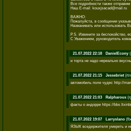
Все подробности также отправим 
Наш E-mail: kouxjsacad@mail.ru 

ВАЖНО: 

Пожалуйста, в сообщении указыва
Названивать или использовать Ва
P.S. Извините за беспокойство, е
С Уважением, руководитель коман
21.07.2022 22:18
DanielEcony
(
и торта не надо нереально вкусны
21.07.2022 21:15
Jessebriet
(rt
автомобиль поле чудес http://marc
21.07.2022 21:03
Ralpharous
(r
факты о андорре https://bbs.ltxi
21.07.2022 19:07
Larryslano
(fb
ЯЗЫК вседержителя умереть и не