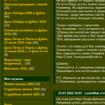
Но все зависит от Вашего направ
Но если Вашу услугу можно заказ
Прогулка-прощание с зимой
Например, Вы фрилансер, маркето
(16)
Большой плюс рассылки по форма
День Победы-2009 в Дубне
Конечно, среди миллиона сайтов 
(44)
Но из-за очень больших объемов,
День Победы в Дубне. 2010
Теперь перейдем к гарантиям. 

(12)
Мы понимаем, что в интернете вс
Пляжный волейбол в Дубне.
1)Перед рассылкой мы предостав
2010
(36)
2)Во время рассылки у Вас будет
День Петра и Павла в Дубне,
3)По завершении рассылки отпра
12 июля 2010 года
(44)
Хотите, составим для Вас коммер
День Петра и Павла в Дубне,
Свяжитесь с нами в течение суто
12 июля 2010 г., 9 фото в ч-б
Все подробности также отправим 
(9)
Наш E-mail: kouxjsacad@mail.ru 

Море-море – мир
бездонный...
(20)
ВАЖНО: 

Пожалуйста, в сообщении указыва
Май-июнь 2012.
(26)
Названивать или использовать Ва
P.S. Извините за беспокойство, е
Моя музыка
С Уважением, руководитель коман
Живая музыка 2004
(10)
Студийные записи 2002
(11)
23.07.2022 15:03
LeslieMak
(fe
Студийные записи 2001
(3)
На этом [url=https://kupit-diplom
Например купить диплом или аттес
Вход