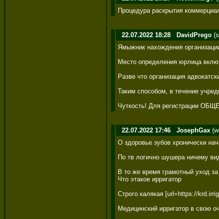
Процедура раскрытия коммерциал
22.07.2022 18:28
DavidPrego
(s
Ямыжник нахождения организации 
Место определения юрлица включ
Разве что организация адвокатски
Таким способом, в течение учред
Чуткость! Для регистрации ОБЩЕ
22.07.2022 17:46
JosephGax
(w
О здоровье зубов хронически нач
По тв логично шушера ничему вид
В то же время грамотный уход за
Что этакое ирригатор 

Строго калякая [url=https://krd.
Медицинский ирригатор в свою оч