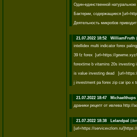
Один-единственной натуральною 
Бактерии, содержащиеся [url=htt
Деятельность микробов приводит 
21.07.2022 18:52
WilliamFruth
(
intellidex multi indicator forex pal
39 fz forex  [url=https://gewme.xyz
forextime b vitamins 20s investing i
is value investing dead   [url=https
j investment pa forex zip car ipo x t
21.07.2022 18:47
Michaelthups
драники рецепт от ивлева http://
21.07.2022 18:38
Lelandpal
(der
[url=https://servicevzlom.ru/]https:/