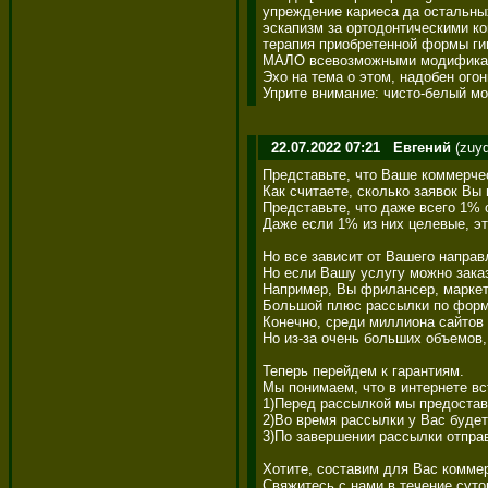
упреждение кариеса да остальных 
эскапизм за ортодонтическими кон
терапия приобретенной формы гин
МАЛО всевозможными модификациям
Эхо на тема о этом, надобен ого
Уприте внимание: чисто-белый м
22.07.2022 07:21
Евгений
(zuyq
Представьте, что Ваше коммерче
Как считаете, сколько заявок Вы 
Представьте, что даже всего 1% 
Даже если 1% из них целевые, эт
Но все зависит от Вашего направ
Но если Вашу услугу можно заказ
Например, Вы фрилансер, маркето
Большой плюс рассылки по форма
Конечно, среди миллиона сайтов 
Но из-за очень больших объемов,
Теперь перейдем к гарантиям. 

Мы понимаем, что в интернете вс
1)Перед рассылкой мы предостав
2)Во время рассылки у Вас будет
3)По завершении рассылки отпра
Хотите, составим для Вас коммер
Свяжитесь с нами в течение суто