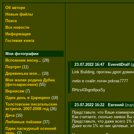
Об авторе
Новые файлы
Поиск
Все новости
Информация
Гостевая книга
Мои фотографии
Вспомним весну...
(28)
23.07.2022 16:47
EverettDralf
(g
Портрет
(11)
Link Building, прогоны дроп дом
Деревенька моя...
(19)
Моя малая родина Дубна
либо в скайп логин pokras7777 

(фотозарисовки)
(55)
RHzs43hgndIpuiSy
Вернисаж
(7)
Один день в Царицино
(18)
Толстовские писательские
23.07.2022 16:22
Евгений
(zuyq
встречи. 2007-2008 год
(26)
Представьте, что Ваше коммерче
Дача
(16)
Как считаете, сколько заявок Вы 
Представьте, что даже всего 1% 
Любимые пейзажи
(37)
Даже если 1% из них целевые, эт
Один пасмурный осенний
день.
(7)