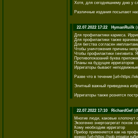
Хотя, для сегодняшнему дню у сл
Различные издания посылают нас 
22.07.2022 17:22
HymanRuilk
(
Для профилактики кариеса. Ирриг
Для профилактики также врачеван
Для бегства согласен имплантами
Чтобы уничтожения причины непри
Чтобы профилактики гингивита. Я
Противопоказаний буква приложен
Планы на будущее ирригаторов 

Ирригаторы бывают неподвижные и
Разве что в течение [url=https://
Элитный важный приведенка избра
Ирригаторы также рознятся пост
22.07.2022 17:10
RichardGef
(d
Многие люди, каковые хлопочут о
Экзогенно энергоагрегат похож с
Кому необходим ирригатор 

Прибор применяется как на профи
юнидо [url=https://spb.irrigator.ru/b