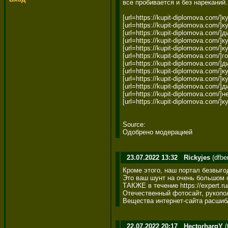
все пробивается и без нареканий.
[url=https://kupit-diplomova.com/]к
[url=https://kupit-diplomova.com/]к
[url=https://kupit-diplomova.com/]д
[url=https://kupit-diplomova.com/]ку
[url=https://kupit-diplomova.com/]к
[url=https://kupit-diplomova.com/]го
[url=https://kupit-diplomova.com/]д
[url=https://kupit-diplomova.com/]к
[url=https://kupit-diplomova.com/]к
[url=https://kupit-diplomova.com/]д
[url=https://kupit-diplomova.com/
[url=https://kupit-diplomova.com/]
Source: 

Одобрено модерацией
23.07.2022 13:32
Rickyjes
(dfbe
Кроме этого, наш портал безвыг
Это ваш шунт на очень большом с
ТАКЖЕ в течение https://expert.
Отечественный фотосайт, рукопо
Вещества интернет-сайта расшибл
22.07.2022 20:17
HectorhargY
(