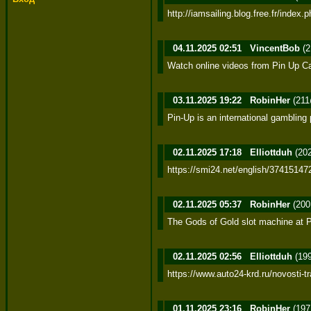
http://iamsailing.blog.fr
04.11.2025 02:51
VincentBob
(2
Watch online videos from Pin Up Ca
03.11.2025 19:22
RobinHer
(211
Pin-Up is an international gambling
02.11.2025 17:18
Elliottduh
(202
https://smi24.net/english/37415147
02.11.2025 05:37
RobinHer
(200
The Gods of Gold slot machine at P
02.11.2025 02:56
Elliottduh
(199
https://www.auto24-krd.ru/novosti-
01.11.2025 23:16
RobinHer
(197