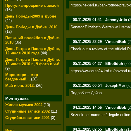
https://ne-beri.ru/bankrotnoe-pravo
Прогулка-прощание с зимой
(16)
День Победы-2009 в Дубне
06.11.2025 01:41
JeremyUrita
(2
(44)
Senator Elizabeth Warren will remain
День Победы в Дубне. 2010
(12)
Пляжный волейбол в Дубне.
05.11.2025 23:29
VincentBob
(2
2010
(36)
День Петра и Павла в Дубне,
Check out a review of the official 
12 июля 2010 года
(44)
День Петра и Павла в Дубне,
05.11.2025 04:27
Elliottduh
(223
12 июля 2010 г., 9 фото в ч-б
(9)
https://www.auto24-krd.ru/novosti-
Море-море – мир
бездонный...
(20)
05.11.2025 00:54
JosephMer
(ic
Май-июнь 2012.
(26)
Подробнее Дайва
Моя музыка
Живая музыка 2004
(10)
04.11.2025 14:56
VincentBob
(2
Студийные записи 2002
(11)
Bezoek het nummer 1 legale online
Студийные записи 2001
(3)
04.11.2025 02:55
Elliottduh
(213
Вход