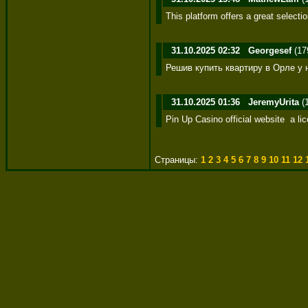
This platform offers a great selecti
31.10.2025 02:32
Georgesef
(17
Решив купить квартиру в Орле у 
31.10.2025 01:36
JeremyUrita
(
Pin Up Casino official website  a l
Страницы:
1
2
3
4
5
6
7
8
9
10
11
12