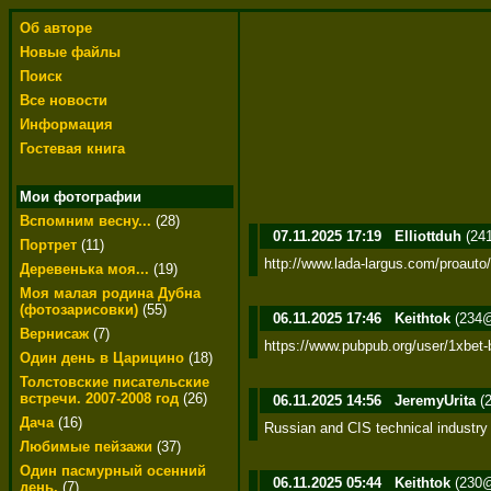
Об авторе
Новые файлы
Поиск
Все новости
Информация
Гостевая книга
Мои фотографии
Вспомним весну...
(28)
07.11.2025 17:19
Elliottduh
(241
Портрет
(11)
http://www.lada-largus.com/proauto/
Деревенька моя...
(19)
Моя малая родина Дубна
(фотозарисовки)
(55)
06.11.2025 17:46
Keithtok
(234@
Вернисаж
(7)
https://www.pubpub.org/user/1xbet
Один день в Царицино
(18)
Толстовские писательские
встречи. 2007-2008 год
(26)
06.11.2025 14:56
JeremyUrita
(2
Дача
(16)
Russian and CIS technical industry
Любимые пейзажи
(37)
Один пасмурный осенний
06.11.2025 05:44
Keithtok
(230@
день.
(7)