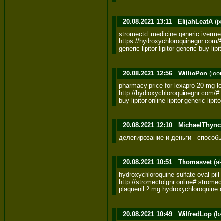
20.08.2021 13:11
ElijahLeatA
(j
stromectol medicine generic ivermec
https://hydroxychloroquinegnr.com/
generic lipitor lipitor generic buy lip
20.08.2021 12:56
WilliePen
(ieo
pharmacy price for lexapro 20 mg lex
http://hydroxychloroquinegnr.com/# p
buy lipitor online lipitor generic lipi
20.08.2021 12:10
MichaelThync
делегирование и деньги - способ
20.08.2021 10:51
Thomasvet
(a
hydroxychloroquine sulfate oval pill
http://stromectolgnr.online# stromec
plaquenil 2 mg hydroxychloroquine o
20.08.2021 10:49
WilfredLop
(b