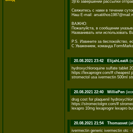
3)По завершении рассылки отпра
Свяжитесь с нами в течении суто
Наш E-mail: arsatithos1987@mail.ru
ВАЖНО: 

Пожалуйста, в сообщении указыва
Названивать или использовать Ва
P.S. Извините за беспокойство, е
С Уважением, команда FormMarke
20.08.2021 23:42
ElijahLeatA
(o
hydroxychloroquine sulfate tablet 2
https://lexaprognr.com/# cheapest pr
stromectol usa ivermectin 500ml str
20.08.2021 22:40
WilliePen
(ieo
drug cost for plaquenil hydroxychlor
https://stromectolgnr.com/# stromect
lexapro 10mg lexaprognr lexapro bu
20.08.2021 21:54
Thomasvet
(a
ivermectin generic ivermectin otc -