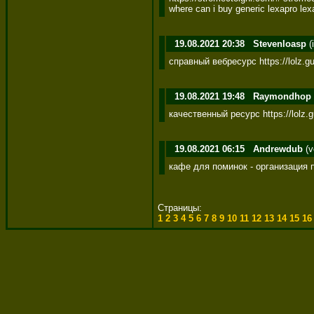
where can i buy generic lexapro lex
19.08.2021 20:38
Stevenloasp
(
справный вебресурс https://lolz.gu
19.08.2021 19:48
Raymondhop
качественный ресурс https://lolz.g
19.08.2021 06:15
Andrewdub
(v
кафе для поминок - организация 
Страницы:
1
2
3
4
5
6
7
8
9
10
11
12
13
14
15
1