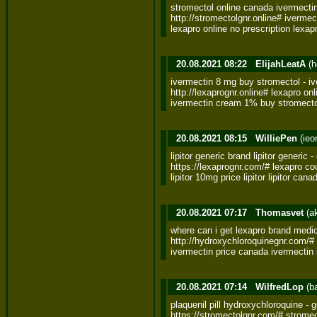
stromectol online canada ivermectin 
http://stromectolgnr.online# ivermect
lexapro online no prescription lexa
20.08.2021 08:22
ElijahLeatA
(h
ivermectin 8 mg buy stromectol - ive
http://lexaprognr.online# lexapro onli
ivermectin cream 1% buy stromectol
20.08.2021 08:15
WilliePen
(ieo
lipitor generic brand lipitor generic - 
https://lexaprognr.com/# lexapro co
lipitor 10mg price lipitor lipitor cana
20.08.2021 07:17
Thomasvet
(a
where can i get lexapro brand medic
http://hydroxychloroquinegnr.com/# pl
ivermectin price canada ivermectin
20.08.2021 07:14
WilfredLop
(b
plaquenil pill hydroxychloroquine - g
https://stromectolgnr.com/# stromect