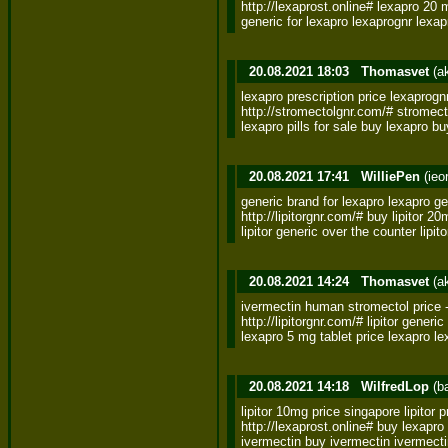
http://lexaprost.online# lexapro 20 
generic for lexapro lexaprognr lexa
20.08.2021 18:03
Thomasvet
(a
lexapro prescription price lexaprogn
http://stromectolgnr.com/# stromect
lexapro pills for sale buy lexapro bu
20.08.2021 17:41
WilliePen
(ieo
generic brand for lexapro lexapro gen
http://lipitorgnr.com/# buy lipitor 20m
lipitor generic over the counter lipit
20.08.2021 14:24
Thomasvet
(a
ivermectin human stromectol price -
http://lipitorgnr.com/# lipitor generic 

lexapro 5 mg tablet price lexapro le
20.08.2021 14:18
WilfredLop
(b
lipitor 10mg price singapore lipitor pr
http://lexaprost.online# buy lexapro a
ivermectin buy ivermectin ivermecti