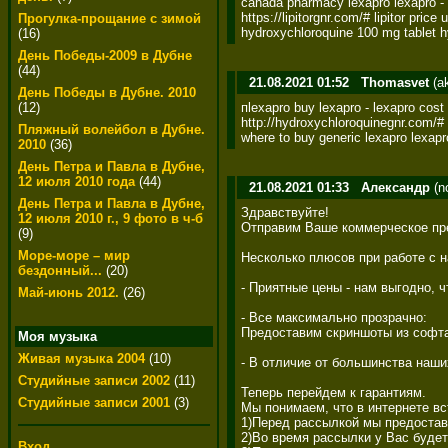
canada pharmacy lexapro lexapro - l
https://lipitorgnr.com/# lipitor price u
Прогулка-прощание с зимой
hydroxychloroquine 100 mg tablet h
(16)
День Победы-2009 в Дубне
(44)
21.08.2021 01:52
Thomasvet
(a
День Победы в Дубне. 2010
пlexapro buy lexapro - lexapro cost 
(12)
http://hydroxychloroquinegnr.com/# p
Пляжный волейбол в Дубне.
where to buy generic lexapro lexapro
2010
(36)
День Петра и Павла в Дубне,
12 июля 2010 года
(44)
21.08.2021 01:33
Александр
(n
День Петра и Павла в Дубне,
Здравствуйте! 

12 июля 2010 г., 9 фото в ч-б
Отправим Ваше коммерческое пре
(9)
Море-море – мир
Несколько плюсов при работе с на
бездонный...
(20)
- Приятные цены - нам выгодно, 
Май-июнь 2012.
(26)
- Все максимально прозрачно: 

Предоставим скриншоты из софта
Моя музыка
Живая музыка 2004
(10)
- В отличие от большинства наш
Студийные записи 2002
(11)
Теперь перейдем к гарантиям. 

Студийные записи 2001
(3)
Мы понимаем, что в интернете вс
1)Перед рассылкой мы предостав
2)Во время рассылки у Вас будет
Вход