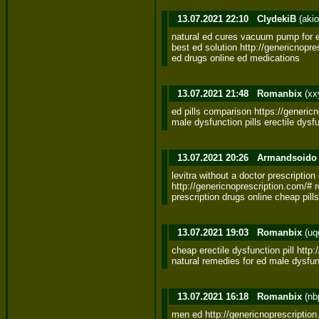
13.07.2021 22:10
ClydekiB
(akio
natural ed cures vacuum pump for ed
best ed solution http://genericnopre
ed drugs online ed medications
13.07.2021 21:48
Romanbix
(xx
ed pills comparison https://generi
male dysfunction pills erectile dysfu
13.07.2021 20:26
Armandsoido
levitra without a doctor prescription 
http://genericnoprescription.com/# re
prescription drugs online cheap pill
13.07.2021 19:03
Romanbix
(uq
cheap erectile dysfunction pill http
natural remedies for ed male dysfunct
13.07.2021 16:18
Romanbix
(nb
men ed http://genericnoprescription.