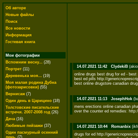
Об авторе
Новые файлы
Поиск
Все новости
Информация
Гостевая книга
Мои фотографии
Вспомним весну...
(28)
14.07.2021 11:42
ClydekiB
(akio
Портрет
(11)
online drugs best drug for ed - best
Деревенька моя...
(19)
best ed pills http://genericnoprescrip
Моя малая родина Дубна
best online drugstore canadian dru
(фотозарисовки)
(55)
Вернисаж
(7)
14.07.2021 11:13
JosephHok
(b
Один день в Царицино
(18)
mens erections online canadian phar
Толстовские писательские
over the counter ed remedies: http:/
встречи. 2007-2008 год
(26)
Дача
(16)
Любимые пейзажи
(37)
14.07.2021 10:44
Romanbix
(ik
Один пасмурный осенний
drugs for ed http://genericnoprescrip
день.
(7)