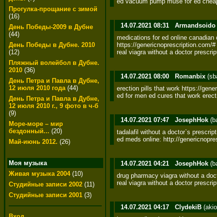
ed vacuum pump muse for ed cheap
Прогулка-прощание с зимой
(16)
14.07.2021 08:31
Armandsoido
День Победы-2009 в Дубне
(44)
medications for ed online canadian d
https://genericnoprescription.com/# 
День Победы в Дубне. 2010
real viagra without a doctor prescri
(12)
Пляжный волейбол в Дубне.
2010
(36)
14.07.2021 08:00
Romanbix
(sb
День Петра и Павла в Дубне,
12 июля 2010 года
(44)
erection pills that work https://gene
ed for men ed cures that work erect
День Петра и Павла в Дубне,
12 июля 2010 г., 9 фото в ч-б
(9)
14.07.2021 07:47
JosephHok
(b
Море-море – мир
бездонный...
(20)
tadalafil without a doctor`s prescri
ed meds online: http://genericnopres
Май-июнь 2012.
(26)
Моя музыка
14.07.2021 04:21
JosephHok
(b
Живая музыка 2004
(10)
drug pharmacy viagra without a docto
real viagra without a doctor prescri
Студийные записи 2002
(11)
Студийные записи 2001
(3)
14.07.2021 04:17
ClydekiB
(akio
Вход