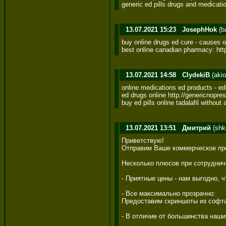
generic ed pills drugs and medicat
13.07.2021 15:23
JosephHok
(b
buy online drugs ed cure - causes of
best online canadian pharmacy: htt
13.07.2021 14:58
ClydekiB
(akio
online medications ed products - ed 
ed drugs online http://genericnopres
buy ed pills online tadalafil without 
13.07.2021 13:51
Дмитрий
(shk
Приветствую! 

Отправим Ваше коммерческое пре
Несколько плюсов при сотрудниче
- Приятные цены - нам выгодно,
- Все максимально прозрачно: 

Предоставим скриншоты из софта
- В отличие от большинства наш