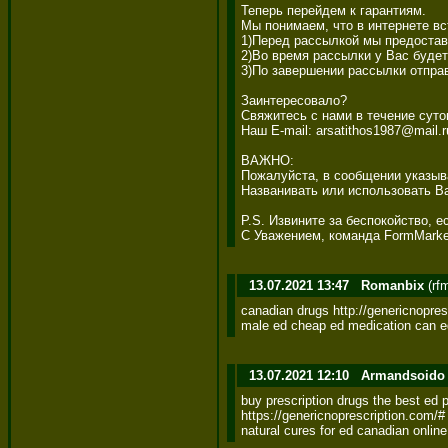
Теперь перейдем к гарантиям. 

Мы понимаем, что в интернете вс
1)Перед рассылкой мы предостав
2)Во время рассылки у Вас будет
3)По завершении рассылки отпра
Заинтересовало? 

Свяжитесь с нами в течение суто
Наш E-mail: arsatithos1987@mail.ru
ВАЖНО: 

Пожалуйста, в сообщении указыва
Названивать или использовать Ва
P.S. Извините за беспокойство, е
С Уважением, команда FormMarke
13.07.2021 13:47
Romanbix
(rf
canadian drugs http://genericnopres
male ed cheap ed medication can e
13.07.2021 12:10
Armandsoido
buy prescription drugs the best ed p
https://genericnoprescription.com/#
natural cures for ed canadian online