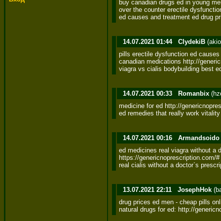
buy canadian drugs ed in young men 
over the counter erectile dysfunctio
ed causes and treatment ed drug pr
14.07.2021 01:44
ClydekiB
(akio
pills erectile dysfunction ed causes
canadian medications http://generic
viagra vs cialis bodybuilding best ed
14.07.2021 00:33
Romanbix
(hz
medicine for ed http://genericnopres
ed remedies that really work vitality
14.07.2021 00:16
Armandsoido
ed medicines real viagra without a do
https://genericnoprescription.com/# 
real cialis without a doctor`s presc
13.07.2021 22:11
JosephHok
(b
drug prices ed men - cheap pills onli
natural drugs for ed: http://generic