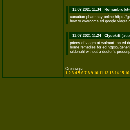
13.07.2021 11:34
Romanbix
(et
canadian pharmacy online https://ge
how to overcome ed google viagra 
13.07.2021 11:24
ClydekiB
(akio
prices of viagra at walmart top ed 
home remedies for ed https://generi
sildenafil without a doctor`s prescri
Страницы:
1
2
3
4
5
6
7
8
9
10
11
12
13
14
15
1