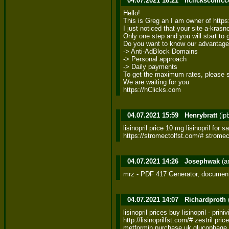
04.07.2021 16:21
hclickscomcc
Hello! 

This is Greg an I am owner of https:
I just noticed that your site a-krasn
Only one step and you will start to ge
Do you want to know our advantages
-> Anti-AdBlock Domains 

-> Personal approach 

-> Daily payments 

To get the maximum rates, please se
We are waiting for you 

https://hClicks.com
04.07.2021 15:59
Henrybratt
(ip
lisinopril price 10 mg lisinopril for sa
https://stromectolfst.com/# stromec
04.07.2021 14:26
Josephwak
(a
mrz - PDF 417 Generator, documen
04.07.2021 14:07
Richardproth
lisinopril prices buy lisinopril - prinivil
http://lisinoprilfst.com/# zestril price
metformin purchase uk glucophage 