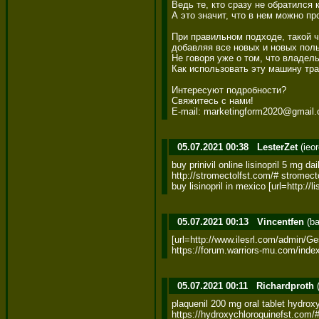
Ведь те, кто сразу не обратился
А это значит, что в нем можно пр
При правильном подходе, такой ч
добавляя все новых и новых поль
Не говоря уже о том, что владел
Как использовать эту машину тра
Интересуют подробности? 

Свяжитесь с нами! 

E-mail: marketingform2020@gmail
05.07.2021 00:38
LesterZet
(ieo
buy prinivil online lisinopril 5 mg dail
http://stromectolfst.com/# stromectol
buy lisinopril in mexico [url=http://lis
05.07.2021 00:13
Vincentfen
(ba
[url=http://www.ilesrl.com/admin/G
https://forum.warriors-mu.com/inde
05.07.2021 00:11
Richardproth
(
plaquenil 200 mg oral tablet hydrox
https://hydroxychloroquinefst.com/# 