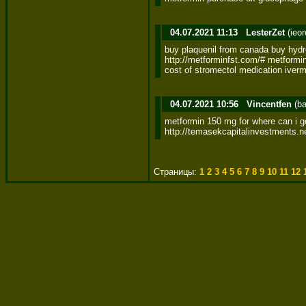
04.07.2021 11:13
LesterZet
(ieo
buy plaquenil from canada buy hydr
http://metforminfst.com/# metformin
cost of stromectol medication iver
04.07.2021 10:56
Vincentfen
(ba
metformin 150 mg for where can i ge
http://temasekcapitalinvestments.n
Страницы:
1
2
3
4
5
6
7
8
9
10
11
12