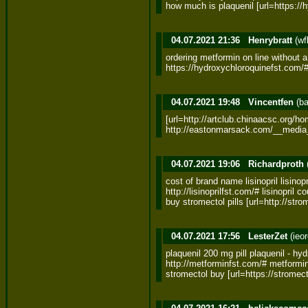
how much is plaquenil [url=https://
04.07.2021 21:36
Henrybratt
(wf
ordering metformin on line without a
https://hydroxychloroquinefst.com/
04.07.2021 19:48
Vincentfen
(ba
[url=http://artclub.chinaacsc.org/
http://eastonmarsack.com/__media
04.07.2021 19:06
Richardproth
cost of brand name lisinopril lisinopril
http://lisinoprilfst.com/# lisinopril co
buy stromectol pills [url=http://st
04.07.2021 17:56
LesterZet
(ieo
plaquenil 200 mg pill plaquenil - hy
http://metforminfst.com/# metformin
stromectol buy [url=https://stromec