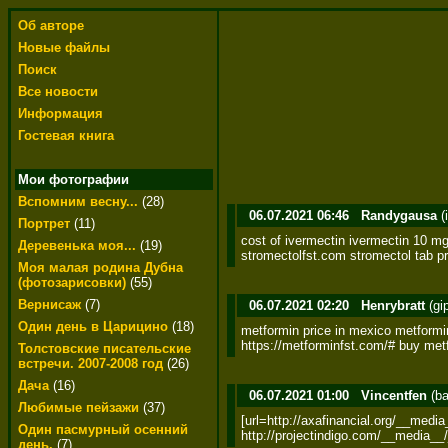
Об авторе
Новые файлы
Поиск
Все новости
Информация
Гостевая книга
Мои фотографии
Вспомним весну...
(28)
06.07.2021 06:46
Randygausa
(
Портрет
(11)
cost of ivermectin ivermectin 10 mg 
Деревенька моя...
(19)
stromectolfst.com stromectol tab pr
Моя малая родина Дубна
(фотозарисовки)
(55)
Вернисаж
(7)
06.07.2021 02:20
Henrybratt
(gi
Один день в Царицино
(18)
metformin price in mexico metformi
https://metforminfst.com/# buy metf
Толстовские писательские
встречи. 2007-2008 год
(26)
Дача
(16)
06.07.2021 01:00
Vincentfen
(ba
Любимые пейзажи
(37)
[url=http://axafinancial.org/__med
Один пасмурный осенний
http://projectindigo.com/__media
день.
(7)