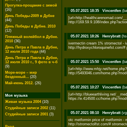
Прогулка-прощание с зимой
(16)
05.07.2021 18:35
Vincentfen
(ba
День Победы-2009 в Дубне
[url=http://healthcarenomad.com/__
(44)
http://169.59.9.108/index.php?act
День Победы в Дубне. 2010
(12)
05.07.2021 18:26
Henrybratt
(hs
Пляжный волейбол в Дубне.
2010
(36)
ivermectin cream 1% stromectol - i
День Петра и Павла в Дубне,
http://hydroxychloroquinefst.com/#
12 июля 2010 года
(44)
День Петра и Павла в Дубне,
05.07.2021 15:50
Vincentfen
(ba
12 июля 2010 г., 9 фото в ч-б
(9)
[url=http://www.mhjy.net/home.php
Море-море – мир
http://5493046.com/home.php?mod=s
бездонный...
(20)
Май-июнь 2012.
(26)
05.07.2021 10:27
Vincentfen
(ba
[url=http://blueearthliving.net/__m
Моя музыка
https://e.414500.cc/home.php?mod=
Живая музыка 2004
(10)
Студийные записи 2002
(11)
05.07.2021 08:10
Henrybratt
(vg
Студийные записи 2001
(3)
otc metformin price of metformin - 
http://stromectolfst.com/# stromect
Вход