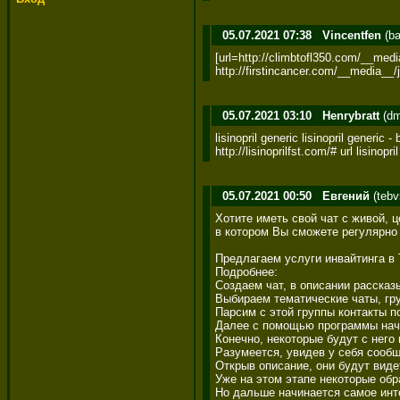
05.07.2021 07:38
Vincentfen
(ba
[url=http://climbtofl350.com/__med
http://firstincancer.com/__media_
05.07.2021 03:10
Henrybratt
(dm
lisinopril generic lisinopril generic - 
http://lisinoprilfst.com/# url lisinopri
05.07.2021 00:50
Евгений
(tebv
Хотите иметь свой чат с живой, ц
в котором Вы сможете регулярно 
Предлагаем услуги инвайтинга в T
Подробнее: 

Создаем чат, в описании рассказ
Выбираем тематические чаты, гру
Парсим с этой группы контакты по
Далее с помощью программы начи
Конечно, некоторые будут с него 
Разумеется, увидев у себя сообще
Открыв описание, они будут виде
Уже на этом этапе некоторые обр
Но дальше начинается самое инте