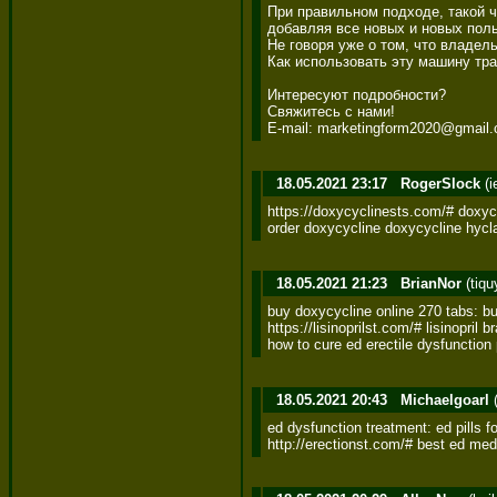
При правильном подходе, такой ч
добавляя все новых и новых поль
Не говоря уже о том, что владел
Как использовать эту машину тра
Интересуют подробности? 

Свяжитесь с нами! 

E-mail: marketingform2020@gmail
18.05.2021 23:17
RogerSlock
(i
https://doxycyclinests.com/# doxyc
order doxycycline doxycycline hycl
18.05.2021 21:23
BrianNor
(tiq
buy doxycycline online 270 tabs: b
https://lisinoprilst.com/# lisinopril 
how to cure ed erectile dysfunction p
18.05.2021 20:43
Michaelgoarl
(
ed dysfunction treatment: ed pills for
http://erectionst.com/# best ed med