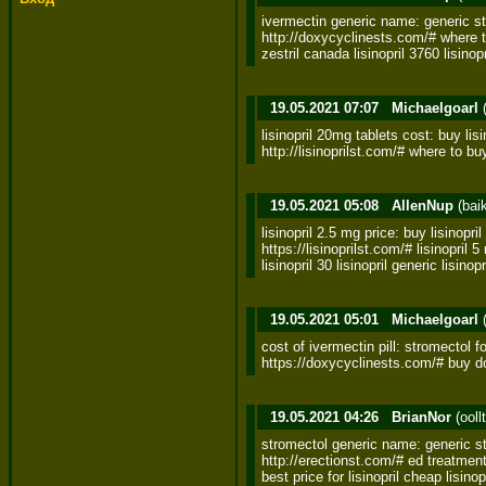
ivermectin generic name: generic st
http://doxycyclinests.com/# where t
zestril canada lisinopril 3760 lisinop
19.05.2021 07:07
Michaelgoarl
(
lisinopril 20mg tablets cost: buy lisin
http://lisinoprilst.com/# where to buy
19.05.2021 05:08
AllenNup
(bai
lisinopril 2.5 mg price: buy lisinopril 
https://lisinoprilst.com/# lisinopril 5
lisinopril 30 lisinopril generic lisin
19.05.2021 05:01
Michaelgoarl
(
cost of ivermectin pill: stromectol f
https://doxycyclinests.com/# buy 
19.05.2021 04:26
BrianNor
(ool
stromectol generic name: generic st
http://erectionst.com/# ed treatment
best price for lisinopril cheap lisinopri