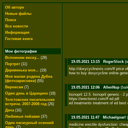
Об авторе
Новые файлы
Поиск
Все новости
Информация
Гостевая книга
Мои фотографии
Вспомним весну...
(28)
19.05.2021 13:15
RogerSlock
(i
Портрет
(11)
http://doxycyclinests.com/# price of
Деревенька моя...
(19)
how to buy doxycycline online gene
Моя малая родина Дубна
(фотозарисовки)
(55)
Вернисаж
(7)
19.05.2021 12:06
AllenNup
(bai
Один день в Царицино
(18)
lisinopril 12.5: lisinopril generic - 2 pr
https://erectionst.com/# ed pill 

Толстовские писательские
ed treatments treatment of ed best
встречи. 2007-2008 год
(26)
Дача
(16)
Любимые пейзажи
(37)
19.05.2021 11:47
Michaelgoarl
(
Один пасмурный осенний
medicine erectile dysfunction: cheap e
день.
(7)