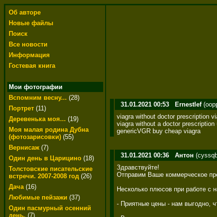
Об авторе
Новые файлы
Поиск
Все новости
Информация
Гостевая книга
Мои фотографии
Вспомним весну...
(28)
31.01.2021 00:53
Ernestlef
(oop
Портрет
(11)
viagra without doctor prescription vi
Деревенька моя...
(19)
viagra without a doctor prescription
Моя малая родина Дубна
genericVGR buy cheap viagra
(фотозарисовки)
(55)
Вернисаж
(7)
31.01.2021 00:36
Антон
(cyssqb
Один день в Царицино
(18)
Здравствуйте! 

Толстовские писательские
Отправим Ваше коммерческое пре
встречи. 2007-2008 год
(26)
Дача
(16)
Несколько плюсов при работе с на
Любимые пейзажи
(37)
- Приятные цены - нам выгодно, 
Один пасмурный осенний
день.
(7)