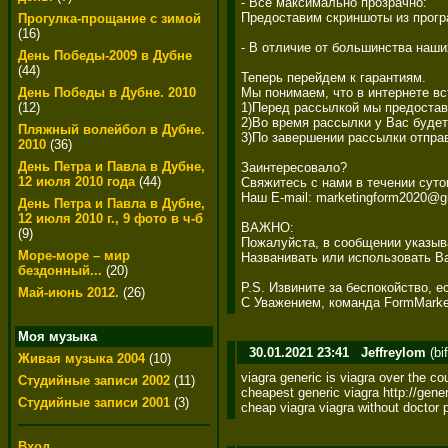
- Все максимально прозрачно: 

Предоставим скриншоты из прогр
Прогулка-прощание с зимой
(16)
- В отличие от большинства наш
День Победы-2009 в Дубне
(44)
Теперь перейдем к гарантиям. 

Мы понимаем, что в интернете вс
День Победы в Дубне. 2010
1)Перед рассылкой мы предостав
(12)
2)Во время рассылки у Вас будет
Пляжный волейбол в Дубне.
3)По завершении рассылки отпра
2010
(36)
День Петра и Павла в Дубне,
Заинтересовало? 

12 июля 2010 года
(44)
Свяжитесь с нами в течении суто
Наш E-mail: marketingform2020@gm
День Петра и Павла в Дубне,
12 июля 2010 г., 9 фото в ч-б
ВАЖНО: 

(9)
Пожалуйста, в сообщении указыва
Море-море – мир
Названивать или использовать Ва
бездонный...
(20)
P.S. Извините за беспокойство, е
Май-июнь 2012.
(26)
С Уважением, команда FormMarke
Моя музыка
30.01.2021 23:41
Jeffreylom
(bi
Живая музыка 2004
(10)
viagra generic is viagra over the cou
Студийные записи 2002
(11)
cheapest generic viagra http://gener
Студийные записи 2001
(3)
cheap viagra viagra without doctor p
Вход