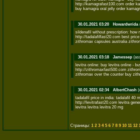
http://kamagrafast100.com order ka
buy kamagra oral jelly order kama
30.01.2021 03:20
Howardwrida
sildenafil without prescription: how m
http://tadalafilfast20.com best price 
zithromax capsules australia zithro
30.01.2021 03:18
Jamessep
(as
levitra online: buy levitra online - buy
http://zithromaxfast500.com zithroma
zithromax over the counter buy zit
30.01.2021 02:34
AlbertChash
(
tadalafil price in india: tadalafil 40
http://levitrafast20.com levitra gener
levitra levitra levitra 20 mg
Страницы:
1
2
3
4
5
6
7
8
9
10
11
12