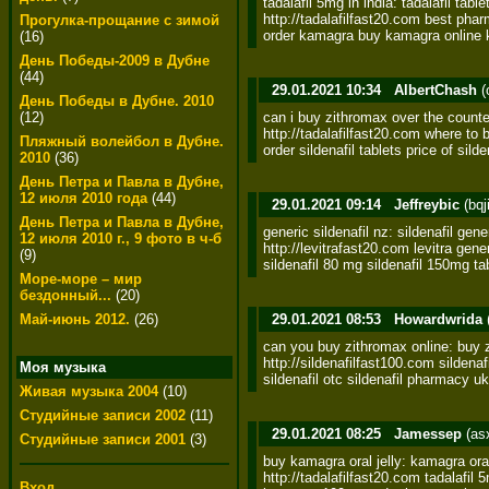
tadalafil 5mg in india: tadalafil table
http://tadalafilfast20.com best pharm
Прогулка-прощание с зимой
order kamagra buy kamagra online
(16)
День Победы-2009 в Дубне
(44)
29.01.2021 10:34
AlbertChash
(
День Победы в Дубне. 2010
can i buy zithromax over the counte
(12)
http://tadalafilfast20.com where to b
Пляжный волейбол в Дубне.
order sildenafil tablets price of sild
2010
(36)
День Петра и Павла в Дубне,
12 июля 2010 года
(44)
29.01.2021 09:14
Jeffreybic
(bqj
День Петра и Павла в Дубне,
generic sildenafil nz: sildenafil generi
12 июля 2010 г., 9 фото в ч-б
http://levitrafast20.com levitra gener
(9)
sildenafil 80 mg sildenafil 150mg tab
Море-море – мир
бездонный...
(20)
29.01.2021 08:53
Howardwrida
Май-июнь 2012.
(26)
can you buy zithromax online: buy z
http://sildenafilfast100.com sildenafi
Моя музыка
sildenafil otc sildenafil pharmacy uk
Живая музыка 2004
(10)
Студийные записи 2002
(11)
29.01.2021 08:25
Jamessep
(as
Студийные записи 2001
(3)
buy kamagra oral jelly: kamagra oral 
http://tadalafilfast20.com tadalafil 5
Вход