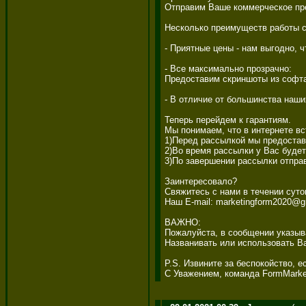
Отправим Ваше коммерческое пре
Несколько преимуществ работы с 
- Приятные цены - нам выгодно,
- Все максимально прозрачно: 

Предоставим скриншоты из софта
- В отличие от большинства наш
Теперь перейдем к гарантиям. 

Мы понимаем, что в интернете вс
1)Перед рассылкой мы предостав
2)Во время рассылки у Вас будет
3)По завершении рассылки отпра
Заинтересовало? 

Свяжитесь с нами в течении суто
Наш E-mail: marketingform2020@gm
ВАЖНО: 

Пожалуйста, в сообщении указыва
Названивать или использовать Ва
P.S. Извините за беспокойство, е
С Уважением, команда FormMarke