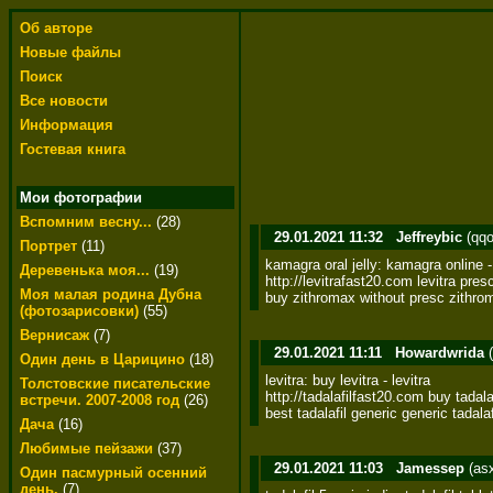
Об авторе
Новые файлы
Поиск
Все новости
Информация
Гостевая книга
Мои фотографии
Вспомним весну...
(28)
29.01.2021 11:32
Jeffreybic
(qqo
Портрет
(11)
kamagra oral jelly: kamagra online -
Деревенька моя...
(19)
http://levitrafast20.com levitra prescr
Моя малая родина Дубна
buy zithromax without presc zithro
(фотозарисовки)
(55)
Вернисаж
(7)
29.01.2021 11:11
Howardwrida
(
Один день в Царицино
(18)
levitra: buy levitra - levitra 

Толстовские писательские
http://tadalafilfast20.com buy tadalaf
встречи. 2007-2008 год
(26)
best tadalafil generic generic tadala
Дача
(16)
Любимые пейзажи
(37)
29.01.2021 11:03
Jamessep
(as
Один пасмурный осенний
день.
(7)