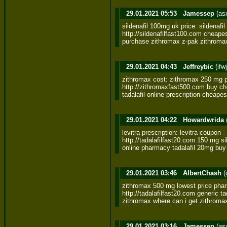
29.01.2021 05:53
Jamessep
(as
sildenafil 100mg uk price: sildenafil
http://sildenafilfast100.com cheapest 
purchase zithromax z-pak zithroma
29.01.2021 04:43
Jeffreybic
(ifw
zithromax cost: zithromax 250 mg pi
http://zithromaxfast500.com buy che
tadalafil online prescription cheapest
29.01.2021 04:22
Howardwrida
levitra prescription: levitra coupon - l
http://tadalafilfast20.com 150 mg sild
online pharmacy tadalafil 20mg buy t
29.01.2021 03:46
AlbertChash
(
zithromax 500 mg lowest price pharm
http://tadalafilfast20.com generic tad
zithromax where can i get zithromax
29.01.2021 03:16
Jamessep
(as