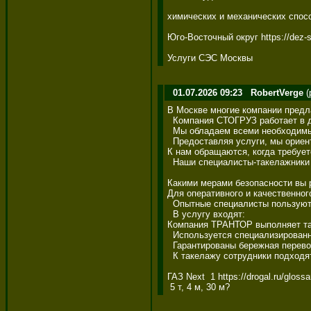
химических и механических способ
Юго-Восточный округ https://dez-spa
Услуги СЭС Москвы
01.07.2026 09:23
RobertVerge
(
В Москве многие компании предлаг
  Компания СТОГРУЗ работает в дан
  Мы обладаем всеми необходимым
  Предоставляя услуги, мы ориен
К нам обращаются, когда требуетс
  Наши специалисты-такелажники п
Какими мерами безопасности вы р
Для оперативного и качественного
  Опытные специалисты пользуютс
  В услугу входят: 

Компания ТРАНТОР выполняет такел
  Используется специализированно
  Гарантированы бережная перевозк
  К такелажу сотрудники подходят
ГАЗ Next  1 https://drogal.ru/glossa
 5 т, 4 м, 30 м?