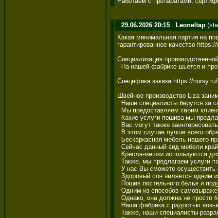
Работаем с препаратами, сертифици
29.06.2026 20:15
Leoneltap
(sta
Какая минимальная партия на по
гарантированное качество https://
Специализация производственной 
  На нашей фабрике шьется и про
Специфика заказа https://norsy.ru/
Швейное производство Liza занима
  Наши специалисты берутся за с
  Мы предоставляем своим клиент
  Какие услуги пошива мы предлаг
  Вас могут также заинтересовать 
  В этом случае лучше всего обра
  Бескаркасная мебель нашего про
  Сейчас данный вид мебели крайн
  Кресла-мешки используются для
  Также, мы предлагаем услуги по
  У нас Вы сможете осуществить 
  Здоровый сон является одним и
  Пошив постельного белья и под
  Одним из способов самовыражени
  Однако, она должна не просто б
  Наша фабрика с радостью возьм
  Также, наши специалисты разра