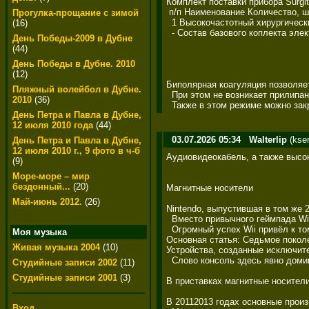
Комплект поставки прибора Surgit
 п/п Наименование Количество, шт h
Прогулка-прощание с зимой
  1 Высокочастотный хирургическ
(16)
  - Состав базового коплекта эле
День Победы-2009 в Дубне
(44)
День Победы в Дубне. 2010
(12)
Биполярная коагуляция позволяет т
Пляжный волейбол в Дубне.
  При этом не возникает прилипания
2010
(36)
  Также в этом режиме можно закр
День Петра и Павла в Дубне,
12 июля 2010 года
(44)
03.07.2026 05:34
Walterlip
(kse
День Петра и Павла в Дубне,
12 июля 2010 г., 9 фото в ч-б
Аудиовидеокабель, а также высоко
(9)
Море-море – мир
бездонный...
(20)
Магнитные носители 

Май-июнь 2012.
(26)
Nintendo, выпустившая в том же 
  Вместо привычного геймпада Wi
  Огромный успех Wii привёл к т
Моя музыка
Основная статья: Седьмое поколе
Живая музыка 2004
(10)
Устройства, созданные исключител
  Слово консоль здесь явно домини
Студийные записи 2002
(11)
Студийные записи 2001
(3)
В приставках магнитные носители 
В 20112013 годах основные произ
Вход