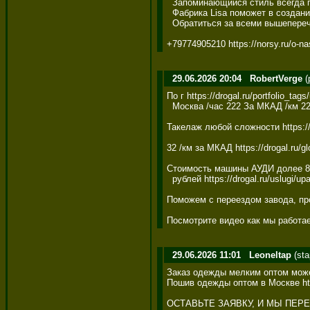
  Запоминающийся стиль всегда п
  Фабрика Lisa поможет в создани
  Обратиться за всеми вышепереч
+79774905210 https://norsy.ru/o-na
29.06.2026 20:04
RobertVerge
(
По г https://drogal.ru/portfolio_tags
  Москва /час 222 За МКАД /км 22 ht
Такелаж любой сложности https://dr
32 /км за МКАД https://drogal.ru/glo
Стоимость машины АУДИ долее 8 млн
  рублей https://drogal.ru/uslugi/u
Поможем с переездом завода, прои
Посмотрите видео как мы работаем h
29.06.2026 11:01
Leoneltap
(sta
Заказ одежды мелким оптом может
Пошив одежды оптом в Москве https
ОСТАВЬТЕ ЗАЯВКУ, И МЫ ПЕРЕЗВ