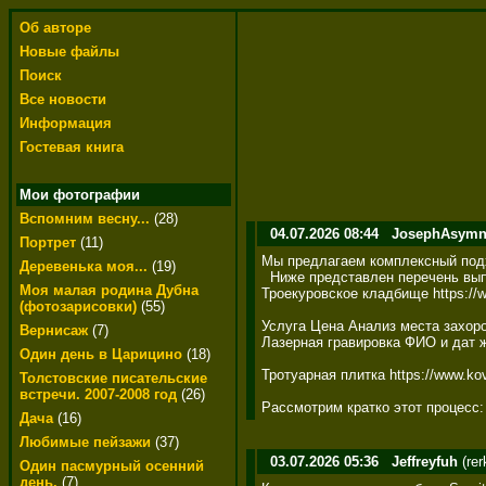
Об авторе
Новые файлы
Поиск
Все новости
Информация
Гостевая книга
Мои фотографии
Вспомним весну...
(28)
04.07.2026 08:44
JosephAsym
Портрет
(11)
Мы предлагаем комплексный подход
Деревенька моя...
(19)
  Ниже представлен перечень вып
Моя малая родина Дубна
Троекуровское кладбище https://ww
(фотозарисовки)
(55)
Услуга Цена Анализ места захоро
Вернисаж
(7)
Лазерная гравировка ФИО и дат жиз
Один день в Царицино
(18)
Тротуарная плитка https://www.kova
Толстовские писательские
встречи. 2007-2008 год
(26)
Рассмотрим кратко этот процесс:
Дача
(16)
Любимые пейзажи
(37)
03.07.2026 05:36
Jeffreyfuh
(re
Один пасмурный осенний
день.
(7)