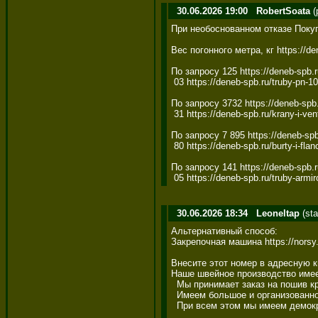
30.06.2026 19:00
RobertSoata
(
При необоснованном отказе Покуп
Вес погонного метра, кг https://dene
По запросу 125 https://deneb-spb.ru/
 03 https://deneb-spb.ru/truby-pn-10-
По запросу 3732 https://deneb-spb.r
 31 https://deneb-spb.ru/krany-i-venti
По запросу 7 895 https://deneb-spb
 80 https://deneb-spb.ru/burty-i-flanc
По запросу 141 https://deneb-spb.ru/
 05 https://deneb-spb.ru/truby-arm
30.06.2026 18:34
Leoneltap
(sta
Альтернативный способ: 

Закрепочная машина https://norsy
Внесите этот номер в адресную кн
Наше швейное производство имеет
  Мы принимает заказ на пошив кр
  Имеем большое и организованно
  При всем этом мы имеем демокра