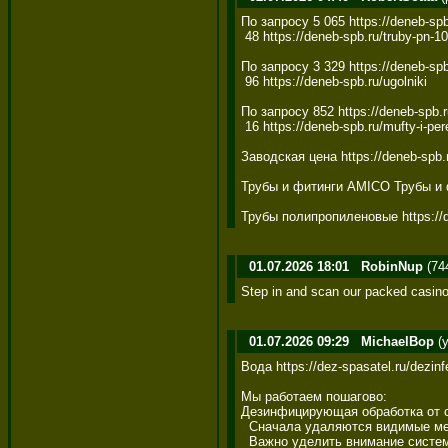
По запросу 5 065 https://deneb-spb
 48 https://deneb-spb.ru/truby-pn-10-
По запросу 3 329 https://deneb-spb
 96 https://deneb-spb.ru/ugolniki

По запросу 852 https://deneb-spb.ru
 16 https://deneb-spb.ru/mufty-i-per
Заводская цена https://deneb-spb.ru
Трубы и фитинги AMICO Трубы и ф
Трубы полипропиленовые https://d
01.07.2026 18:01
RobinNup
(74
Step in and scan our packed casino
01.07.2026 09:29
MichaelBop
(y
Вода https://dez-spasatel.ru/dezinf
Мы работаем пошагово: 

Дезинфицирующая обработка от спо
  Сначала удаляются видимые мест
  Важно уделить внимание система