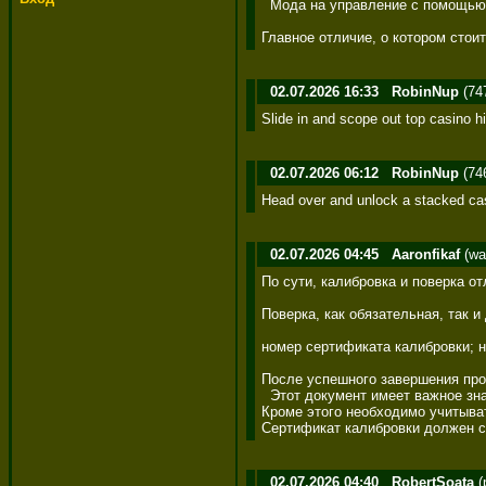
  Мода на управление с помощью 
Главное отличие, о котором стоит
02.07.2026 16:33
RobinNup
(74
Slide in and scope out top casino h
02.07.2026 06:12
RobinNup
(74
Head over and unlock a stacked ca
02.07.2026 04:45
Aaronfikaf
(wa
По сути, калибровка и поверка отл
Поверка, как обязательная, так и
номер сертификата калибровки; н
После успешного завершения процед
  Этот документ имеет важное зн
Кроме этого необходимо учитыват
Сертификат калибровки должен с
02.07.2026 04:40
RobertSoata
(