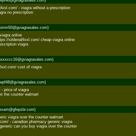
wpf48@gviagrasales.com)
ilxxl.com/ - viagra without a prescription 

gra no prescription
pmm50@gviagrasales.com)
iagra online 

tps://sildenafilxxl.com/ cheap viagra online 

escription viagra
sxxccc16@gviagrasales.com)
ilxxl.com/ cost of viagra
wpf48@gviagrasales.com)
- price of viagra 

er the counter walmart
exam@gfepzbr.com)
ric viagra over the counter walmart 

l.com/ - canadian pharmacy generic viagra 

generic can you buy viagra over the counter