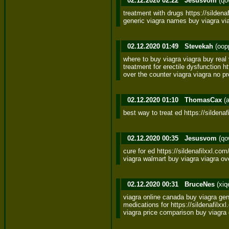
02.12.2020 02:22
Jesusvom
(qo
treatment with drugs https://sildenaf
generic viagra names buy viagra via
02.12.2020 01:49
Stevekah
(oop
where to buy viagra viagra buy real v
treatment for erectile dysfunction ht
over the counter viagra viagra no pr
02.12.2020 01:10
ThomasCax
(a
best way to treat ed https://sildenaf
02.12.2020 00:35
Jesusvom
(qo
cure for ed https://sildenafilxxl.com/ 
viagra walmart buy viagra viagra ov
02.12.2020 00:31
BruceNes
(xiq
viagra online canada buy viagra gene
medications for https://sildenafilxx
viagra price comparison buy viagra 