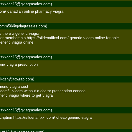
sxxccc16@gviagrasales.com)
xl.com/ canadian online pharmacy viagra
pmm50@gviagrasales.com)
 there a generic viagra 

or membership https://sildenafilxxl.com/ generic viagra online for sale 

eneric viagra online
sxxccc16@gviagrasales.com)
com/ viagra prescription
kqzh@itgwrab.com)
eric viagra cost 

l.com/ - viagra without a doctor prescription canada 

eric viagra where to get viagra
sxxccc16@gviagrasales.com)
cription https://sildenafilxxl.com/ cheap generic viagra