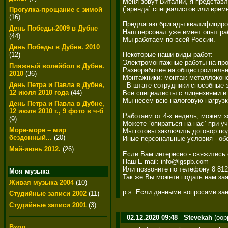
Меня зовут Виталий, я представл
(`аренда` специалистов или време
Прогулка-прощание с зимой
(16)
Предлагаю бригады квалифициров
День Победы-2009 в Дубне
Наш персонал уже имеет опыт раб
(44)
Мы работаем по всей России. 

День Победы в Дубне. 2010
Некоторые наши виды работ: 

(12)
Электромонтажные работы на пром
Пляжный волейбол в Дубне.
Разнорабочие на общестроительны
2010
(36)
Монтажники: монтаж металлоконс
День Петра и Павла в Дубне,
- В штате сотрудники способные 
12 июля 2010 года
(44)
Все специалисты с лицензиями и
Мы несем всю налоговую нагрузку
День Петра и Павла в Дубне,
12 июля 2010 г., 9 фото в ч-б
Работаем от 4-х недель, можем з
(9)
Можете `опираться на нас` при уч
Море-море – мир
Мы готовы заключить договор под
бездонный...
(20)
Иные персональные условия - обс
Май-июнь 2012.
(26)
Если Вам интересно - свяжитесь с
Наш E-mail: info@lgspb.com 

Или позвоните по телефону 8 812 
Моя музыка
Так же Вы можете подать нам зая
Живая музыка 2004
(10)
p.s. Если данными вопросами зан
Студийные записи 2002
(11)
Студийные записи 2001
(3)
02.12.2020 09:48
Stevekah
(oop
Вход