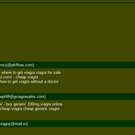
nszj@pklfbas.com)
where to get viagra viagra for sale 

xl.com/ - cheap viagra 

how to get viagra without a doctor
wpf48@gviagrasales.com)
m/ - buy generic 100mg viagra online 

 cheap viagra cheap generic viagra
sqguy@mail.ru)