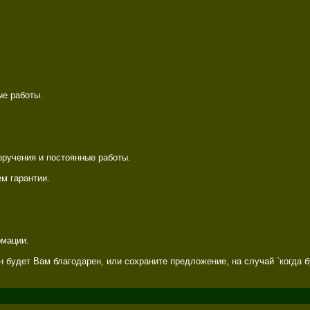
е работы. 

учения и постоянные работы. 

 гарантии. 

мации. 

 будет Вам благодарен, или сохраните предложение, на случай `когда б