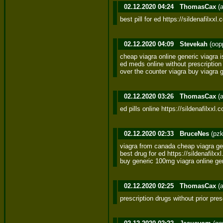
02.12.2020 04:24
ThomasCax
(a
best pill for ed https://sildenafilx
02.12.2020 04:09
Stevekah
(oop
cheap viagra online generic viagra is
ed meds online without prescription 
over the counter viagra buy viagra g
02.12.2020 03:26
ThomasCax
(a
ed pills online https://sildenafilxxl.
02.12.2020 02:33
BruceNes
(pzk
viagra from canada cheap viagra gen
best drug for ed https://sildenafilxx
buy generic 100mg viagra online gen
02.12.2020 02:25
ThomasCax
(a
prescription drugs without prior pres