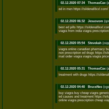
02.12.2020 07:34
ThomasCax
(a
ed in men https://sildenafilxxl.com
02.12.2020 06:32
Jesusvom
(qo
best ed pills https://sildenafilxxl.com
viagra from india viagra prescription
02.12.2020 05:54
Stevekah
(oop
viagra online canadian pharmacy buy
non prescription ed drugs https://sild
mail order viagra viagra viagra pri
02.12.2020 05:31
ThomasCax
(a
treatment with drugs https://sildena
02.12.2020 04:40
BruceNes
(vgs
buy viagra buy cheap viagra generic
ed causes and treatment https://silde
online viagra prescription cheap via