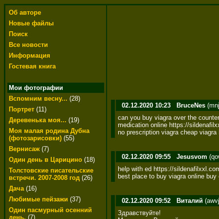
Об авторе
Новые файлы
Поиск
Все новости
Информация
Гостевая книга
Мои фотографии
Вспомним весну...
(28)
02.12.2020 10:23
BruceNes
(mnj
Портрет
(11)
can you buy viagra over the counter 
Деревенька моя...
(19)
medication online https://sildenafilx
Моя малая родина Дубна
no prescription viagra cheap viagra 
(фотозарисовки)
(55)
Вернисаж
(7)
02.12.2020 09:55
Jesusvom
(qo
Один день в Царицино
(18)
help with ed https://sildenafilxxl.co
Толстовские писательские
best place to buy viagra online buy
встречи. 2007-2008 год
(26)
Дача
(16)
Любимые пейзажи
(37)
02.12.2020 09:52
Виталий
(awvj
Один пасмурный осенний
Здравствуйте! 

день.
(7)