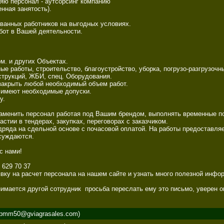
яю персонал - аутсорсинг компанию 

нная занятость). 

анных работников на выгодных условиях. 

от в Вашей деятельности. 

. и других Объектах. 

е работы, строительство, благоустройство, уборка, погрузо-разгрузочны
трукций, ЖБИ, спец. Оборудования. 

закрыть любой необходимый объем работ. 

 имеют необходимые допуски. 

. 

аменить персонал работая под Вашим брендом, выполнять временные пор
астии в тендерах, закупках, переговорах с заказчиком. 

ряда на сдельной основе с почасовой оплатой. На работы предоставляем
уждаются. 

 нами! 

629 70 37 

вку на расчет персонала на нашем сайте и узнать много полезной инфор
имается другой сотрудник  просьба переслать ему это письмо, уверен он
pmm50@gviagrasales.com)