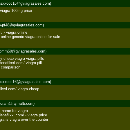
sxxccc16@gviagrasales.com)
/ viagra 100mg price
wpf48@gviagrasales.com)
/ - viagra online 

 online generic viagra online for sale
pmm50@gviagrasales.com)
 cheap viagra viagra pills 

enafilxxl.com/ viagra pill 

ce comparison
sxxccc16@gviagrasales.com)
filxxl.com/ viagra cheap
cram@rajmafb.com)
 name for viagra 

nafilxxl.com/ - viagra price 

gra is viagra over the counter