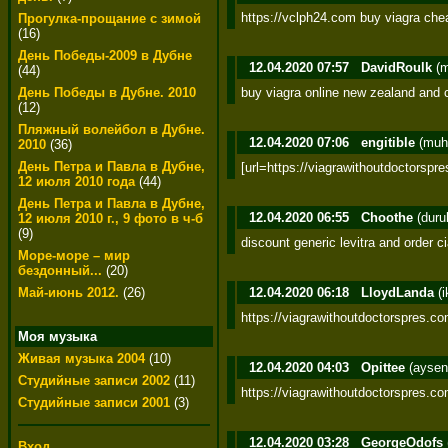
https://vclph24.com buy viagra che
Прогулка-прощание с зимой
(16)
День Победы-2009 в Дубне
12.04.2020 07:57
DavidRoulk
(m
(44)
buy viagra online new zealand and ca
День Победы в Дубне. 2010
(12)
Пляжный волейбол в Дубне.
12.04.2020 07:06
engitible
(muh
2010
(36)
День Петра и Павла в Дубне,
[url=https://viagrawithoutdoctorspre
12 июля 2010 года
(44)
День Петра и Павла в Дубне,
12.04.2020 06:55
Choothe
(duru
12 июля 2010 г., 9 фото в ч-б
(9)
discount generic levitra and order ci
Море-море – мир
бездонный...
(20)
12.04.2020 06:18
LloydLanda
(i
Май-июнь 2012.
(26)
https://viagrawithoutdoctorspres.co
Моя музыка
Живая музыка 2004
(10)
12.04.2020 04:03
Opittee
(aysen
Студийные записи 2002
(11)
https://viagrawithoutdoctorspres.c
Студийные записи 2001
(3)
12.04.2020 03:28
GeorgeOdofs
Вход