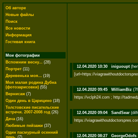
Об авторе
Новые файлы
Поиск
Все новости
Информация
Гостевая книга
Мои фотографии
Вспомним весну...
(28)
12.04.2020 10:30
iniguoupt
(he
Портрет
(11)
[url=https://viagrawithoutdoctorspres
Деревенька моя...
(19)
Моя малая родина Дубна
(фотозарисовки)
(55)
12.04.2020 09:45
WilliamBiz
(7
Вернисаж
(7)
https://vclph24.com ; http://tadm
Один день в Царицино
(18)
Толстовские писательские
встречи. 2007-2008 год
(26)
12.04.2020 09:04
SandSear
(dil
Дача
(16)
https://viagrawithoutdoctorspres.co
Любимые пейзажи
(37)
Один пасмурный осенний
12.04.2020 08:27
GeorgeOdofs
день.
(7)