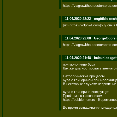
https://viagrawithoutdoctorspres.c
11.04.2020 22:22
engitible
(muh
[url=https://vclph24.com]buy cialis l
11.04.2020 22:08
GeorgeOdofs
https://viagrawithoutdoctorspres.co
11.04.2020 21:48
bubunics
(gwb
при молочнице бура 

Как же диагностировать внемато
Патологические процессы. 

бура с глицерином при молочнице 
В некоторых случаях неприятные
бура в глицерине инструкция 

Проблемы с кишечником. 

https://bubblemom.ru - Беременно
Во время вынашивания младенца 