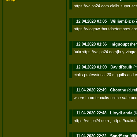
https://vclph24.com cialis super ac
12.04.2020 03:05
WilliamBiz
(x
https://viagrawithoutdoctorspres.c
12.04.2020 01:36
iniguoupt
(he
[url=https://vclph24.com]buy viagra 
12.04.2020 01:09
DavidRoulk
(m
cialis professional 20 mg pills and 
11.04.2020 22:49
Choothe
(duru
where to order cialis online safe a
11.04.2020 22:48
LloydLanda
(i
https://vclph24.com ; https://ciali
11.04.2020 22:22
SandSear
(dil