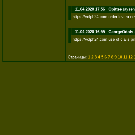
11.04.2020 17:56
Opittee
(aysen
https://vclph24.com order levitra 
11.04.2020 16:55
GeorgeOdofs
https://vclph24.com use of cialis pi
Страницы:
1
2
3
4
5
6
7
8
9
10
11
12