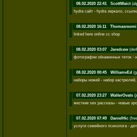
08.02.2020 22:41
ScottWaict
(al
hydra сайт - hydra зеркало, ссылк
08.02.2020 16:11
Thomasreomi
linked here online cc shop
08.02.2020 03:07
Jaredcew
(der
фотографии обнаженных теток - 
08.02.2020 00:45
WilliamvEd
(g
наборы ножей - набор кастрюлей,
07.02.2020 23:27
WalterOvats
(j
жесткие sex рассказы - новые эр
07.02.2020 07:49
DanielHic
(fre
услуги семейного психолога - де