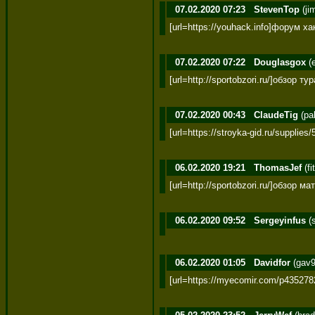
07.02.2020 07:23
StevenTop
(ji
[url=https://youhack.info]форум 
07.02.2020 07:22
Douglasgox
(e
[url=http://sportobzori.ru/]обзор
07.02.2020 00:43
ClaudeTig
(pa
[url=https://stroyka-gid.ru/suppl
06.02.2020 19:21
ThomasJef
(fi
[url=http://sportobzori.ru/]обзор 
06.02.2020 09:52
Sergeyinfus
(
06.02.2020 01:05
Davidfor
(gav9
[url=https://myecomir.com/p43527