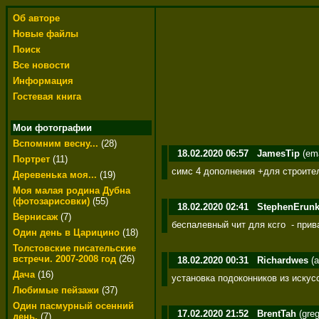
Об авторе
Новые файлы
Поиск
Все новости
Информация
Гостевая книга
Мои фотографии
Вспомним весну...
(28)
18.02.2020 06:57
JamesTip
(ema
Портрет
(11)
симс 4 дополнения +для строительс
Деревенька моя...
(19)
Моя малая родина Дубна
(фотозарисовки)
(55)
18.02.2020 02:41
StephenErun
Вернисаж
(7)
беспалевный чит для ксго  - прива
Один день в Царицино
(18)
Толстовские писательские
встречи. 2007-2008 год
(26)
18.02.2020 00:31
Richardwes
(a
Дача
(16)
установка подоконников из искус
Любимые пейзажи
(37)
Один пасмурный осенний
17.02.2020 21:52
BrentTah
(greg
день.
(7)