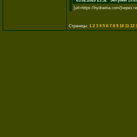
05.02.2020 23:52
JerryWef
(bra
[url=https://hydraena.com/]через г
Страницы:
1
2
3
4
5
6
7
8
9
10
11
12