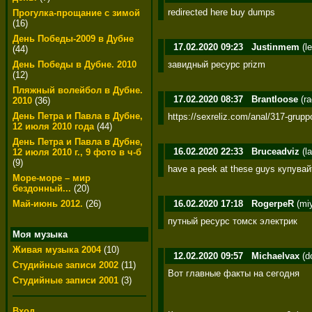
redirected here buy dumps
Прогулка-прощание с зимой
(16)
День Победы-2009 в Дубне
17.02.2020 09:23
Justinmem
(l
(44)
завидный ресурс prizm
День Победы в Дубне. 2010
(12)
Пляжный волейбол в Дубне.
17.02.2020 08:37
Brantloose
(ra
2010
(36)
День Петра и Павла в Дубне,
https://sexreliz.com/anal/317-gru
12 июля 2010 года
(44)
День Петра и Павла в Дубне,
16.02.2020 22:33
Bruceadviz
(l
12 июля 2010 г., 9 фото в ч-б
(9)
have a peek at these guys купув
Море-море – мир
бездонный...
(20)
16.02.2020 17:18
RogerpeR
(miy
Май-июнь 2012.
(26)
путный ресурс томск электрик
Моя музыка
Живая музыка 2004
(10)
12.02.2020 09:57
Michaelvax
(d
Студийные записи 2002
(11)
Вот главные факты на сегодня  

Студийные записи 2001
(3)
Вход