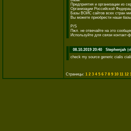
Предприятия и организации из се
Организации Российской Федерации
Базы ВОЙС сайтов всех стран мир
Вы можете приобрести наши базы 
P/S 

Пжл. не отвечайте на это сообщен
Используйте для связи контакт-
08.10.2019 20:40
Stephenjah
(e
check my source generic cialis cia
Страницы:
1
2
3
4
5
6
7
8
9
10
11
12