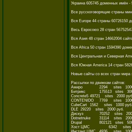
Украина 605745 доменных имён - 5
Все русскоговорящие страны мину
Вся Europe 44 страны 60726150 до
Весь Евросоюз 28 стран 56752547 
Вся Азия 48 стран 14662004 сайтов
Вся Africa 50 стран 1594390 домен
Вся Центральная и Северная Ameri
Вся Южная America 14 стран 58268
Новые сайты со всех стран мира з
Рассылки по движкам сайтов: 

Амиро	        2294     sites   1000 руб. 

Битрикс	        175513   sites   3000 руб. 

Concrete5	49721    sites   2000 руб. 

CONTENIDO	7769     sites   1000 руб. 

CubeCart	1562     sites   1000 руб. 

DLE	29220    sites   2000 руб. 

Дискуз	        70252    sites   2000 руб. 

Dotnetnuke	31114    sites   2000 руб. 

Drupal	        802121   sites   5000 руб. 

Хост ЦМС	        6342     sites   1000 руб. 

Инстант ЦМС	4936     sites   1000 руб. 
