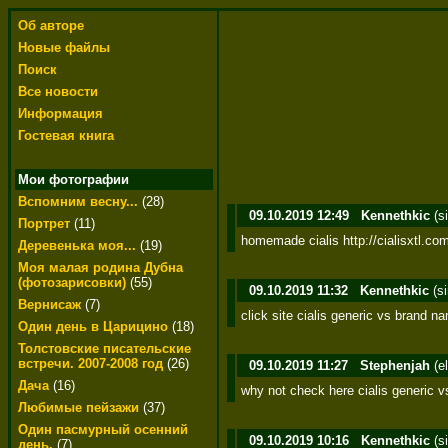
Об авторе
Новые файлы
Поиск
Все новости
Информация
Гостевая книга
Мои фотографии
Вспомним весну...
(28)
09.10.2019 12:49
Kennethkic
(s
Портрет
(11)
homemade cialis http://cialisxtl.co
Деревенька моя...
(19)
Моя малая родина Дубна
(фотозарисовки)
(55)
09.10.2019 11:32
Kennethkic
(s
Вернисаж
(7)
click site cialis generic vs brand na
Один день в Царицино
(18)
Толстовские писательские
встречи. 2007-2008 год
(26)
09.10.2019 11:27
Stephenjah
(e
Дача
(16)
why not check here cialis generic v
Любимые пейзажи
(37)
Один пасмурный осенний
09.10.2019 10:16
Kennethkic
(s
день.
(7)