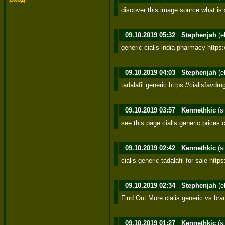
discover this image source what is s
09.10.2019 05:32
Stephenjah
(e
generic cialis india pharmacy https:
09.10.2019 04:03
Stephenjah
(e
tadalafil generic https://cialisfavdru
09.10.2019 03:57
Kennethkic
(s
see this page cialis generic prices c
09.10.2019 02:42
Kennethkic
(s
cialis generic tadalafil for sale htt
09.10.2019 02:34
Stephenjah
(e
Find Out More cialis generic vs br
09.10.2019 01:27
Kennethkic
(s