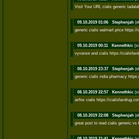
Visit Your URL cialis generic tadalaf
09.10.2019 01:06
Stephenjah
(e
generic cialis walmart price https:/
09.10.2019 00:11
Kennethkic
(s
vyvanse and cialis https://cialisfa
08.10.2019 23:37
Stephenjah
(e
generic cialis india pharmacy https:/
08.10.2019 22:57
Kennethkic
(s
airfox cialis https://cialisfavdrug.
08.10.2019 22:08
Stephenjah
(e
great post to read cialis generic v
08.10.2019 21:41
Kennethkic
(s