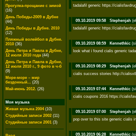
tadalafil generic https://cialisfavdr
Прогулка-прощание с зимой
(16)
День Победы-2009 в Дубне
09.10.2019 09:58
Stephenjah
(e
(44)
tadalafil generic https://cialisfavdr
День Победы в Дубне. 2010
(12)
Пляжный волейбол в Дубне.
09.10.2019 08:59
Kennethkic
(s
2010
(36)
День Петра и Павла в Дубне,
look what i found cialis generic tadala
12 июля 2010 года
(44)
День Петра и Павла в Дубне,
09.10.2019 08:29
Stephenjah
(e
12 июля 2010 г., 9 фото в ч-б
(9)
cialis success stories http://cialisx
Море-море – мир
бездонный...
(20)
09.10.2019 07:44
Kennethkic
(s
Май-июнь 2012.
(26)
cialis coupons 2016 https://cialisf
Моя музыка
Живая музыка 2004
(10)
09.10.2019 07:00
Stephenjah
(e
Студийные записи 2002
(11)
pop over to this site generic cialis
Студийные записи 2001
(3)
09.10.2019 06:28
Kennethkic
(s
Вход