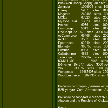
Инвизион Повер Боард 510 sites   
Джумла	        1906994  sites  10000 руб. 

Liferay	        5937     sites   1000 руб. 

Magento	        269488   sites   3000 руб. 

MODx	        67023    sites   2000 руб. 

Мувэбл Тайп	13523    sites   2000 руб. 

НетКэт	        6936     sites   1000 руб. 

НопКомерс	5313     sites   1000 руб. 

ОпенКарт	321057   sites   3000 руб. 

osCommerce	65468    sites   2000 руб. 

пхпББ	        3582     sites   1000 руб. 

Престашоп	92949    sites   2000 руб. 

Шопифи	        365755   sites   3000 руб. 

Симпла	        8963     sites   1000 руб. 

Сайтфинити	4883     sites   1000 руб. 

Тайпо три	        227167   sites   3000 руб. 

ЮМИ ЦМС	        15943    sites   2000 руб. 

Вблютин	154677   sites   3000 руб. 

Wix	        2305768  sites  10000 руб. 

Wordpress       14467405 sites  200
WooCommerce     2097367  sites  1
Выборки по сферам деятельности
B2B услуги, Cars, Автосервис, Av
Выборки по городам и областям Ро
Abakan and the Republic of Khakas
Базы: 
