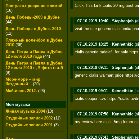
Click This Link cialis 20 mg best pr
Прогулка-прощание с зимой
(16)
День Победы-2009 в Дубне
07.10.2019 10:40
Stephenjah
(e
(44)
visit the site generic cialis india p
День Победы в Дубне. 2010
(12)
Пляжный волейбол в Дубне.
07.10.2019 10:25
Kennethkic
(s
2010
(36)
День Петра и Павла в Дубне,
cialis generic tadalafil for sale http
12 июля 2010 года
(44)
День Петра и Павла в Дубне,
07.10.2019 09:11
Stephenjah
(e
12 июля 2010 г., 9 фото в ч-б
(9)
generic cialis walmart price https:
Море-море – мир
бездонный...
(20)
07.10.2019 09:11
Kennethkic
(s
Май-июнь 2012.
(26)
cialis coupon cvs https://cialisfav
Моя музыка
Живая музыка 2004
(10)
07.10.2019 07:56
Kennethkic
(s
Студийные записи 2002
(11)
my review here cialis 5mg forum cia
Студийные записи 2001
(3)
07.10.2019 07:43
Stephenjah
(e
Вход