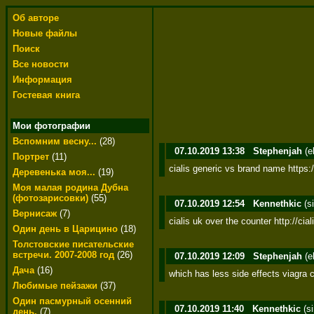
Об авторе
Новые файлы
Поиск
Все новости
Информация
Гостевая книга
Мои фотографии
Вспомним весну...
(28)
07.10.2019 13:38
Stephenjah
(e
Портрет
(11)
cialis generic vs brand name https:/
Деревенька моя...
(19)
Моя малая родина Дубна
(фотозарисовки)
(55)
07.10.2019 12:54
Kennethkic
(s
Вернисаж
(7)
cialis uk over the counter http://cial
Один день в Царицино
(18)
Толстовские писательские
встречи. 2007-2008 год
(26)
07.10.2019 12:09
Stephenjah
(e
Дача
(16)
which has less side effects viagra ci
Любимые пейзажи
(37)
Один пасмурный осенний
07.10.2019 11:40
Kennethkic
(s
день.
(7)