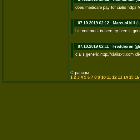
does medicare pay for cialis https:/
07.10.2019 02:12
MarcusUrill
(j
his comment is here try here is gene
07.10.2019 02:11
Freddieren
(g
cialis generic http://cialisxtl.com c
Страницы:
1
2
3
4
5
6
7
8
9
10
11
12
13
14
15
1