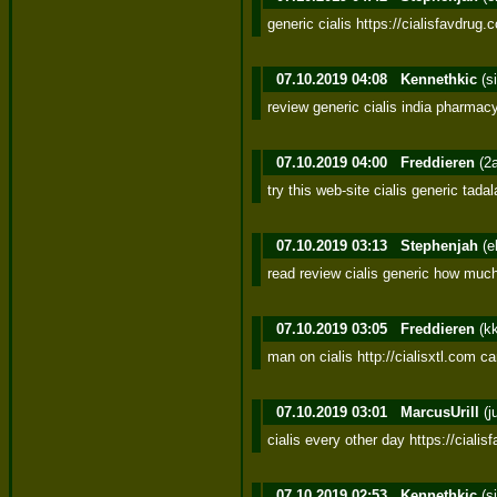
generic cialis https://cialisfavdrug.
07.10.2019 04:08
Kennethkic
(s
review generic cialis india pharmacy
07.10.2019 04:00
Freddieren
(2
try this web-site cialis generic tadal
07.10.2019 03:13
Stephenjah
(e
read review cialis generic how much 
07.10.2019 03:05
Freddieren
(k
man on cialis http://cialisxtl.com can
07.10.2019 03:01
MarcusUrill
(j
cialis every other day https://ciali
07.10.2019 02:53
Kennethkic
(s