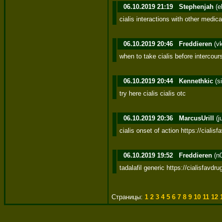
06.10.2019 21:19
Stephenjah
(e
cialis interactions with other medica
06.10.2019 20:46
Freddieren
(v
when to take cialis before intercours
06.10.2019 20:44
Kennethkic
(s
try here cialis cialis otc
06.10.2019 20:36
MarcusUrill
(j
cialis onset of action https://cialis
06.10.2019 19:52
Freddieren
(n
tadalafil generic https://cialisfavdr
Страницы:
1
2
3
4
5
6
7
8
9
10
11
12