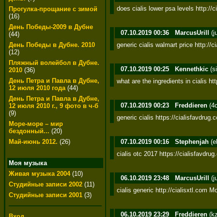
does cialis lower psa levels http://c
Прогулка-прощание с зимой
(16)
День Победы-2009 в Дубне
07.10.2019 00:36
MarcusUrill
(j
(44)
generic cialis walmart price http://ci
День Победы в Дубне. 2010
(12)
Пляжный волейбол в Дубне.
07.10.2019 00:25
Kennethkic
(s
2010
(36)
День Петра и Павла в Дубне,
what are the ingredients in cialis ht
12 июля 2010 года
(44)
День Петра и Павла в Дубне,
07.10.2019 00:23
Freddieren
(4
12 июля 2010 г., 9 фото в ч-б
(9)
generic cialis https://cialisfavdrug.
Море-море – мир
бездонный...
(20)
07.10.2019 00:16
Stephenjah
(e
Май-июнь 2012.
(26)
cialis otc 2017 https://cialisfavdru
Моя музыка
Живая музыка 2004
(10)
06.10.2019 23:48
MarcusUrill
(j
Студийные записи 2002
(11)
cialis generic http://cialisxtl.com Mo
Студийные записи 2001
(3)
06.10.2019 23:29
Freddieren
(k
Вход