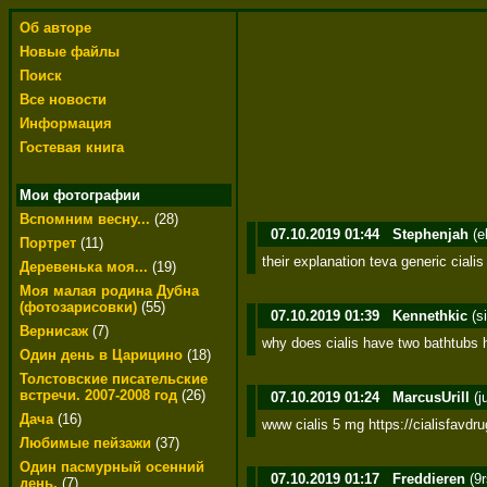
Об авторе
Новые файлы
Поиск
Все новости
Информация
Гостевая книга
Мои фотографии
Вспомним весну...
(28)
07.10.2019 01:44
Stephenjah
(e
Портрет
(11)
their explanation teva generic cialis
Деревенька моя...
(19)
Моя малая родина Дубна
(фотозарисовки)
(55)
07.10.2019 01:39
Kennethkic
(s
Вернисаж
(7)
why does cialis have two bathtubs ht
Один день в Царицино
(18)
Толстовские писательские
встречи. 2007-2008 год
(26)
07.10.2019 01:24
MarcusUrill
(j
Дача
(16)
www cialis 5 mg https://cialisfavdr
Любимые пейзажи
(37)
Один пасмурный осенний
07.10.2019 01:17
Freddieren
(9
день.
(7)