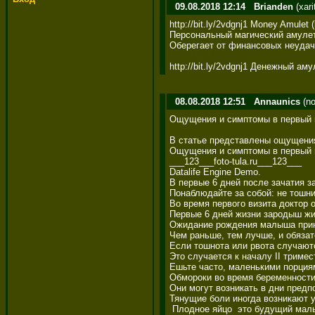
09.08.2018 12:14
Brianden
(xari
http://bit.ly/2vdgnj1 Money Amulet (l
Персональный магический амулет 
Оберегает от финансовых неудач 
http://bit.ly/2vdgnj1 Денежный аму
08.08.2018 12:51
Annaunics
(no
Ощущения и симптомы в первый м
В статье представлены ощущения 
Ощущения и симптомы в первый м
___123___foto-tula.ru___123___ 

Datalife Engine Demo.

В первые 6 дней после зачатия з
Понаблюдайте за собой: не тошнит
Во время первого визита доктор 
Первые 6 дней жизни зародыш жив
Ожидание рождения малыша принято
Чем раньше, тем лучше, и обязат
Если тошнота или рвота случаютс
Это случается к началу II триме
Ешьте часто, маленькими порциям
Обмороки во время беременности 
Они могут возникать в дни предп
Тянущие боли иногда возникают у
 Плодное яйцо  это будущий малы