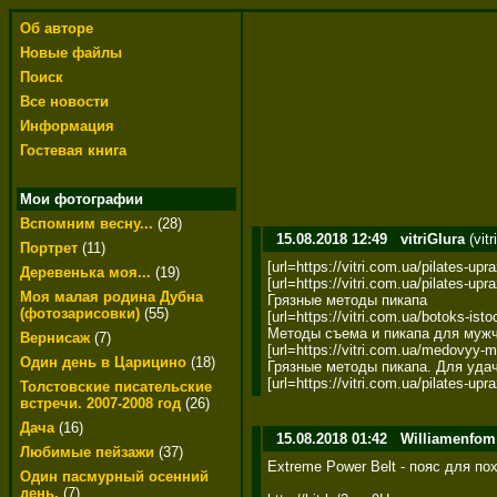
Об авторе
Новые файлы
Поиск
Все новости
Информация
Гостевая книга
Мои фотографии
Вспомним весну...
(28)
15.08.2018 12:49
vitriGlura
(vit
Портрет
(11)
[url=https://vitri.com.ua/pilates
Деревенька моя...
(19)
[url=https://vitri.com.ua/pilates-upr
Моя малая родина Дубна
Грязные методы пикапа 

(фотозарисовки)
(55)
[url=https://vitri.com.ua/botoks-
Методы съема и пикапа для мужчи
Вернисаж
(7)
[url=https://vitri.com.ua/medovy
Один день в Царицино
(18)
Грязные методы пикапа. Для удач
[url=https://vitri.com.ua/pilates
Толстовские писательские
встречи. 2007-2008 год
(26)
Дача
(16)
15.08.2018 01:42
Williamenfom
Любимые пейзажи
(37)
Extreme Power Belt - пояс для по
Один пасмурный осенний
день.
(7)