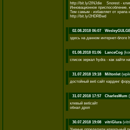
http://bit.ly/2INJdie    Snorest - кл
Инновационное приспособление, к
Тем самым - избавляет от храпа и
http://bit.ly/2HDRBwd
02.08.2018 06:07
WesleyGULG
здесь на данном интернет-блоге ht
01.08.2018 01:06
LanceCog
(ko
список зеркал hydra - как зайти на
31.07.2018 19:18
Miltonlet
(wpik
достойный веб сайт кардинг фор
31.07.2018 17:57
CharlesMum
(
клевый вебсайт  

обнал дроп
30.07.2018 19:08
vitriGlura
(vit
Ученые определили идеальный р