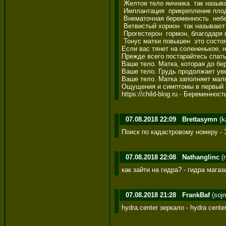
 Желтое тело яичника  так назыв
 Имплантация  прикрепление плодн
 Внематочная беременность  небе
 Ветвистый хорион  так называют
 Прогестерон  гормон, благодаря
 Тонус матки повышен  это состо
Если вас тянет на солененькое, 
Прежде всего постарайтесь спать
Ваше тело. Матка, которая до бе
Ваше тело. Грудь продолжает уве
Ваше тело. Матка заполняет малый
Ощущения и симптомы в первый м
https://child-blog.ru - Беременн
07.08.2018 22:09
Brettasymn
(k
Поиск по кадастровому номеру - 
07.08.2018 22:08
Nathanglinc
(n
как зайти на гидра? - гидра мага
07.08.2018 21:28
FrankBaf
(sojm
hydra.center зеркало - hydra cent