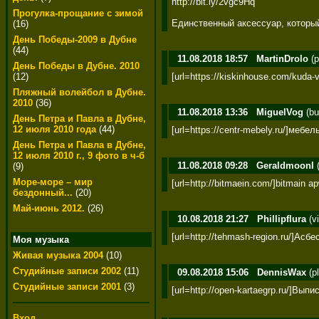
http://bit.ly/2vgc9Hq

Прогулка-прощание с зимой
Единственный аксессуар, который
(16)
День Победы-2009 в Дубне
(44)
11.08.2018 18:57
MartinDrolo
(p
День Победы в Дубне. 2010
[url=https://kiskinhouse.com/kuda
(12)
Пляжный волейбол в Дубне.
2010
(36)
11.08.2018 13:36
MiguelVog
(bu
День Петра и Павла в Дубне,
12 июля 2010 года
(44)
[url=https://centr-mebely.ru/]ме
День Петра и Павла в Дубне,
12 июля 2010 г., 9 фото в ч-б
11.08.2018 09:28
GeraldmoonI
(
(9)
Море-море – мир
[url=http://bitmaein.com/]bitmain ap
бездонный...
(20)
Май-июнь 2012.
(26)
10.08.2018 21:27
Phillipflura
(v
[url=http://tehmash-region.ru/]Ас
Моя музыка
Живая музыка 2004
(10)
Студийные записи 2002
(11)
09.08.2018 15:06
DennisWax
(p
Студийные записи 2001
(3)
[url=http://open-kartaegrp.ru/]Вы
Вход