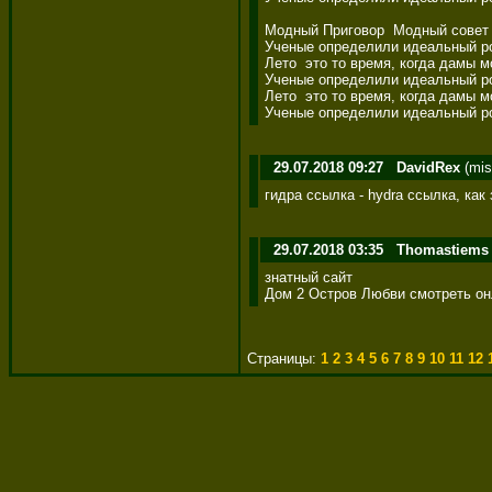
Модный Приговор  Модный совет 
Ученые определили идеальный р
Лето  это то время, когда дамы м
Ученые определили идеальный р
Лето  это то время, когда дамы м
Ученые определили идеальный р
29.07.2018 09:27
DavidRex
(mis
гидра ссылка - hydra ссылка, как 
29.07.2018 03:35
Thomastiems
знатный сайт  

Дом 2 Остров Любви смотреть о
Страницы:
1
2
3
4
5
6
7
8
9
10
11
12