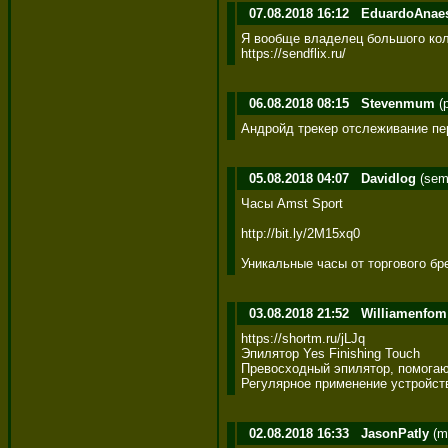
07.08.2018 16:12
EduardoAnae
Я вообще владелец большого кол-
https://sendflix.ru/
06.08.2018 08:15
Stevenmum
(p
Андройд трекер отслеживание пе
05.08.2018 04:07
Davidlog
(semi
Часы Amst Sport

http://bit.ly/2M15xq0

Уникальные часы от торгового б
03.08.2018 21:52
Williamenfom
https://shortm.ru/jLJq 

Эпилятор Yes Finishing Touch 

Превосходный эпилятор, помогаю
Регулярное применение устройств
02.08.2018 16:33
JasonPatly
(ma