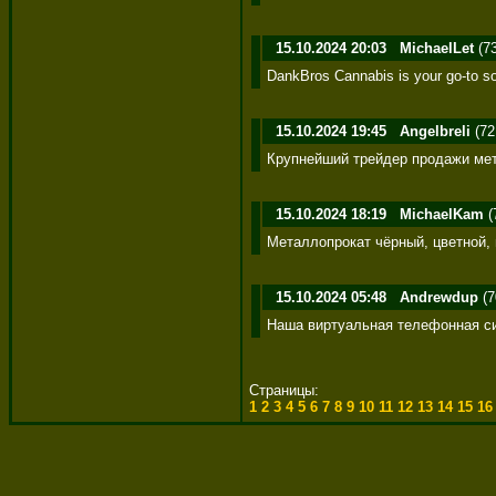
15.10.2024 20:03
MichaelLet
(73
DankBros Cannabis is your go-to sou
15.10.2024 19:45
Angelbreli
(72
Крупнейший трейдер продажи мета
15.10.2024 18:19
MichaelKam
(
Металлопрокат чёрный, цветной, 
15.10.2024 05:48
Andrewdup
(7
Наша виртуальная телефонная сист
Страницы:
1
2
3
4
5
6
7
8
9
10
11
12
13
14
15
1