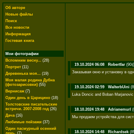
Об авторе
Новые файлы
Поиск
Все новости
Информация
Гостевая книга
Мои фотографии
Вспомним весну...
(28)
19.10.2024 06:08
Robertfar
(90@
Портрет
(11)
Заказывая окно и установку в од
Деревенька моя...
(19)
Моя малая родина Дубна
(фотозарисовки)
(55)
19.10.2024 02:59
WalterbUini
(8
Вернисаж
(7)
Luka Doncic and Boban Marjanovic ha
Один день в Царицино
(18)
Толстовские писательские
встречи. 2007-2008 год
(26)
18.10.2024 19:48
Adrianemurl
(
Дача
(16)
Мы продаем устройства для сист
Любимые пейзажи
(37)
Один пасмурный осенний
18.10.2024 14:48
Richardsek
(8
день.
(7)