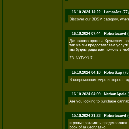
16.10.2024 14:22
LamarJes
(77@
Discover our BDSM category, where w
16.10.2024 07:44
Robertecowl
(
Для заказа прогона Хрумером, в
так же мы предоставляем услуги 
мы будем рады вам помочь в люб
Z3_NYFcXU7
16.10.2024 04:10
Robertkap
(75
В современном мире интернет-торг
16.10.2024 04:09
NathanApele
(
Are you looking to purchase cannab
15.10.2024 21:23
Robertecowl
(
игровые автаматы представляют 
book of ra бесплатно