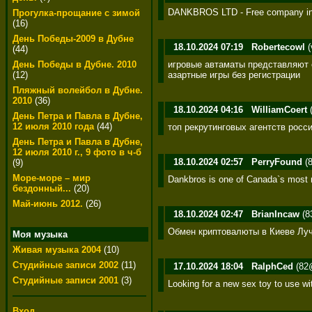
DANKBROS LTD - Free company inform
Прогулка-прощание с зимой
(16)
День Победы-2009 в Дубне
18.10.2024 07:19
Robertecowl
(
(44)
игровые автаматы представляют 
День Победы в Дубне. 2010
азартные игры без регистрации
(12)
Пляжный волейбол в Дубне.
2010
(36)
18.10.2024 04:16
WilliamCoert
(
День Петра и Павла в Дубне,
12 июля 2010 года
(44)
топ рекрутинговых агентств росс
День Петра и Павла в Дубне,
12 июля 2010 г., 9 фото в ч-б
18.10.2024 02:57
PerryFound
(8
(9)
Море-море – мир
Dankbros is one of Canada`s most r
бездонный...
(20)
Май-июнь 2012.
(26)
18.10.2024 02:47
BrianIncaw
(8
Обмен криптовалюты в Киеве Луч
Моя музыка
Живая музыка 2004
(10)
Студийные записи 2002
(11)
17.10.2024 18:04
RalphCed
(82@
Студийные записи 2001
(3)
Looking for a new sex toy to use 
Вход